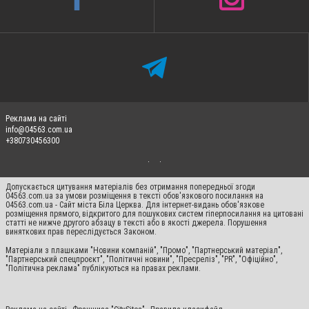
Реклама на сайті
info@04563.com.ua
+380730456300
Допускається цитування матеріалів без отримання попередньої згоди
04563.com.ua за умови розміщення в тексті обов'язкового посилання на
04563.com.ua - Сайт міста Біла Церква. Для інтернет-видань обов'язкове
розміщення прямого, відкритого для пошукових систем гіперпосилання на цитовані
статті не нижче другого абзацу в тексті або в якості джерела. Порушення
виняткових прав переслідується Законом.
Матеріали з плашками "Новини компаній", "Промо", "Партнерський матеріал",
"Партнерський спецпроєкт", "Політичні новини", "Пресреліз", "PR", "Офіційно",
"Політична реклама" публікуються на правах реклами.