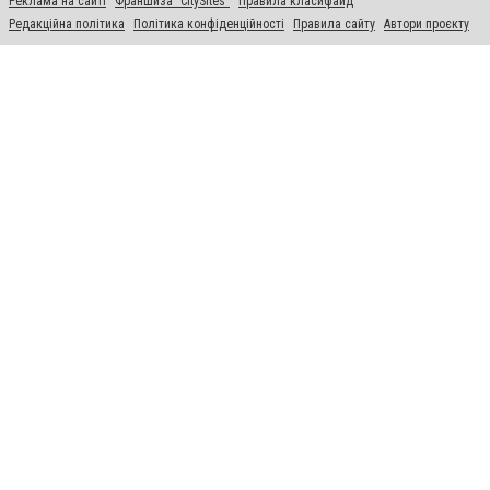
Реклама на сайті
Франшиза "CitySites"
Правила класифайд
Редакційна політика
Політика конфіденційності
Правила сайту
Автори проєкту