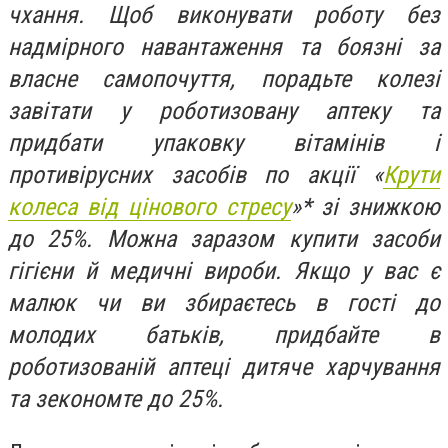
чхання. Щоб виконувати роботу без
надмірного навантаження та боязні за
власне самопочуття, порадьте колезі
завітати у роботизовану аптеку та
придбати упаковку вітамінів і
противірусних засобів по акції «
Крути
колеса від цінового стресу
»* зі знижкою
до 25%. Можна заразом купити засоби
гігієни й медичні вироби. Якщо у вас є
малюк чи ви збираєтесь в гості до
молодих батьків, придбайте в
роботизованій аптеці дитяче харчування
та зекономте до 25%.