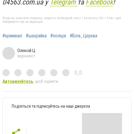
04563.com.ua у
Telegram
та
Facebook
!
Якщо ви помітили помилку, виділіть необхідний текст і натисніть Ctrl + Enter, щоб
повідомити про це редакцію
#кримінал
#шахрайка
#поліція
#Біла_Церква
Олексій Ц.
журналіст
0,0
Авторизуйтесь
, щоб оцінити
Поділіться та підписуйтесь на наші джерела