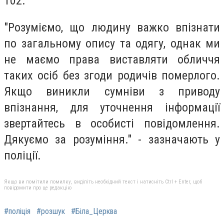
102.
"Розуміємо, що людину важко впізнати
по загальному опису та одягу, однак ми
не маємо права виставляти обличчя
таких осіб без згоди родичів померлого.
Якщо виникли сумніви з приводу
впізнання, для уточнення інформації
звертайтесь в особисті повідомлення.
Дякуємо за розуміння." - зазначають у
поліції.
Якщо ви помітили помилку, виділіть необхідний текст і натисніть Ctrl + Enter, щоб
повідомити про це редакцію
#поліція
#розшук
#Біла_Церква