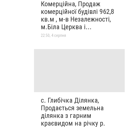
Комерційна, Продаж
комерційної будівлі 962,8
кв.м , м-в Незалежності,
м.Біла Церква і...
22:50, 4 серпня
с. Глибічка Ділянка,
Продається земельна
ділянка з гарним
краєвидом на річку р.