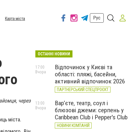
Рус
Карта міста
ОСТАННІ НОВИНИ
о
Відпочинок у Києві та
17:00
Вчора
області: пляжі, басейни,
ого
активний відпочинок 2026
ПАРТНЕРСЬКИЙ СПЕЦПРОЄКТ
айомця, через
Вар’єте, театр, соул і
13:00
Вчора
блюзові джеми: серпень у
Caribbean Club і Pepper's Club
иць міста.
НОВИНИ КОМПАНІЙ
відомого. Він