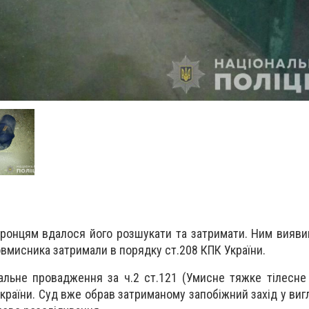
оронцям вдалося його розшукати та затримати. Ним вияви
овмисника затримали в порядку ст.208 КПК України.
нальне провадження за ч.2 ст.121 (Умисне тяжке тілесн
країни. Суд вже обрав затриманому запобіжний захід у виг