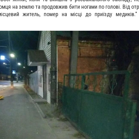
мця на землю та продовжив бити ногами по голові. Від от
 місцевий житель, помер на місці до приїзду медиків.