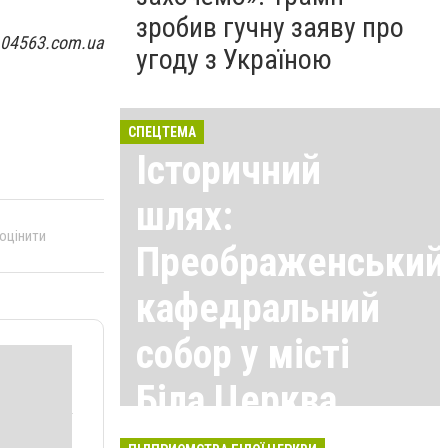
зробив гучну заяву про
 04563.com.ua
угоду з Україною
СПЕЦТЕМА
Історичний
шлях:
 оцінити
Преображенський
кафедральний
собор у місті
Біла Церква
Всі матеріали тут