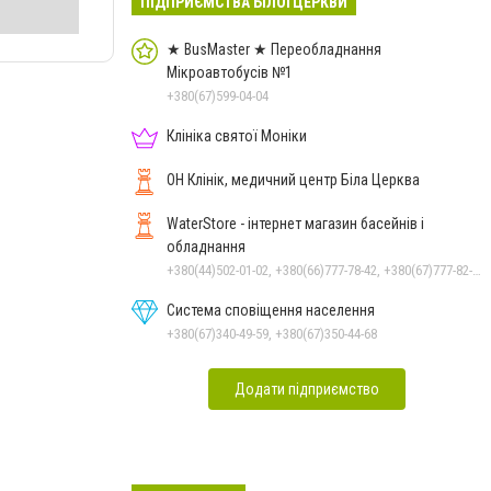
ПІДПРИЄМСТВА БІЛОЇ ЦЕРКВИ
★ BusMaster ★ Переобладнання
Мікроавтобусів №1
+380(67)599-04-04
Клініка святої Моніки
ОН Клінік, медичний центр Біла Церква
WaterStore - інтернет магазин басейнів і
обладнання
+380(44)502-01-02, +380(66)777-78-42, +380(67)777-82-19, +380(67)890-80-80, +380(73)890-80-80, +380(44)502-01-03
Система сповіщення населення
+380(67)340-49-59, +380(67)350-44-68
Додати підприємство