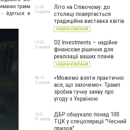
риманих травм
Літо на Співочому: до
15:00
5 серпня
" - йдеться в
столиці повертається
традиційна виставка квітів
НОВИНИ КОМПАНІЙ
D2 Investments – надійне
13:00
3 серпня
фінансове рішення для
реалізації ваших планів
НОВИНИ КОМПАНІЙ
«Можемо взяти практично
08:14
2 серпня
все, що захочемо»: Трамп
зробив гучну заяву про
угоду з Україною
ДБР обшукало понад 100
18:21
31 липня
ТЦК у спецоперації "Чесний
призов"