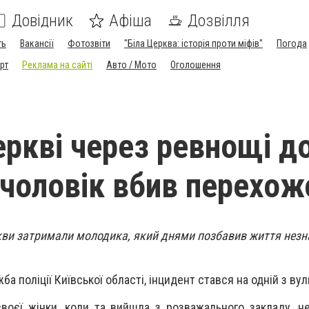
Довідник
Афіша
Дозвілля
ть
Вакансії
Фотозвіти
"Біла Церква: історія проти міфів"
Погода
рт
Реклама на сайті
Авто / Мото
Оголошення
еркві через ревнощі д
чоловік вбив перехож
кви затримали молодика, який днями позбавив життя незн
а поліції Київської області, інцидент стався на одній з вул
своєї жінки, коли та вийшла з розважального закладу, не