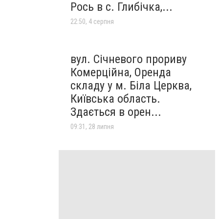
Рось в с. Глибічка,...
22:50, 4 серпня
вул. Січневого прориву
Комерційна, Оренда
складу у м. Біла Церква,
Київська область.
Здається в орен...
09:31, 28 липня