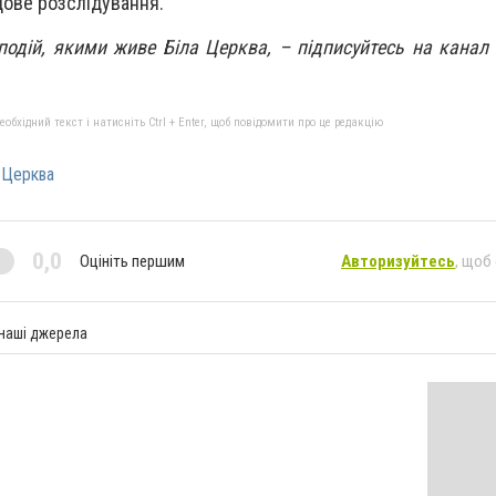
дове розслідування.
 подій, якими живе Біла Церква, – підписуйтесь на канал
бхідний текст і натисніть Ctrl + Enter, щоб повідомити про це редакцію
_Церква
0,0
Оцініть першим
Авторизуйтесь
, щоб
 наші джерела