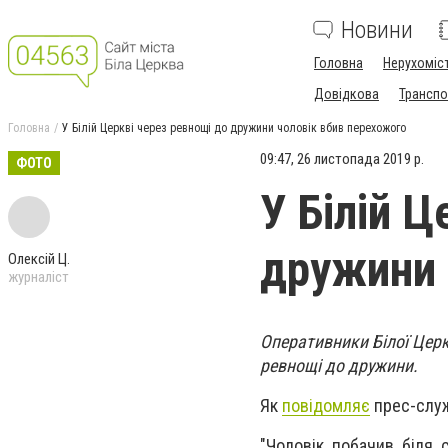
Новини
Головна
Нерухоміс
Довідкова
Транспо
Головна
У Білій Церкві через ревнощі до дружини чоловік вбив перехожого
09:47, 26 листопада 2019 р.
ФОТО
У Білій Ц
дружини 
Олексій Ц.
журналіст
Оперативники Білої Цер
ревнощі до дружини.
Як
повідомляє
прес-служб
"Чоловік побачив біля 