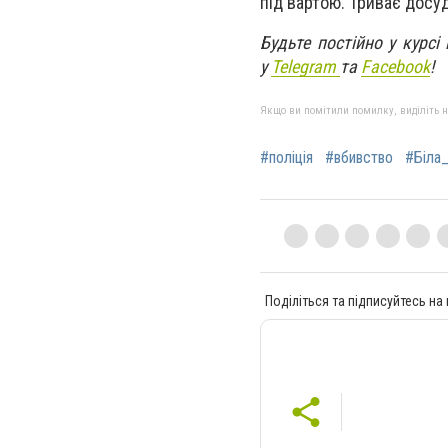
під вартою. Триває досу
Будьте постійно у курсі
у
Telegram
та
Facebook
!
Якщо ви помітили помилку, виділіть нео
#поліція
#вбивство
#Біла
Поділіться та підписуйтесь на