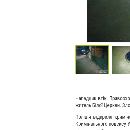
Нападник втік. Правоох
житель Білої Церкви. Зл
Поліція відкрила кримі
Кримінального кодексу У