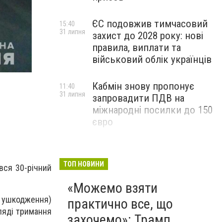
ЄС подовжив тимчасовий
15:40
31 липня
захист до 2028 року: нові
правила, виплати та
військовий облік українців
Кабмін знову пропонує
11:40
31 липня
запровадити ПДВ на
міжнародні посилки до 150
євро
ТОП НОВИНИ
вся 30-річний
«Можемо взяти
е ушкодження)
практично все, що
ляді тримання
захочемо»: Трамп