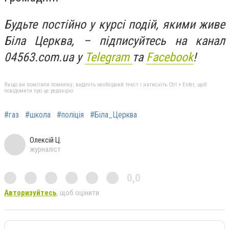
Будьте постійно у курсі подій, якими живе
Біла Церква, – підписуйтесь на канал
04563.com.ua у
Telegram
та
Facebo
ok
!
Якщо ви помітили помилку, виділіть необхідний текст і натисніть Ctrl + Enter, щоб
повідомити про це редакцію
#газ
#школа
#поліція
#Біла_Церква
Олексій Ц.
журналіст
0,0
Авторизуйтесь
, щоб оцінити