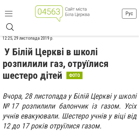
Рус
12:25, 29 листопада 2019 р.
У Білій Церкві в школі
розпилили газ, отруїлися
шестеро дітей
ФОТО
Вчора, 28 листопада у Білій Церкві у школі
№17 розпилили балончик із газом. Усіх
учнів евакуювали. Шестеро учнів у віці від
12 до 17 років отруїлися газом.