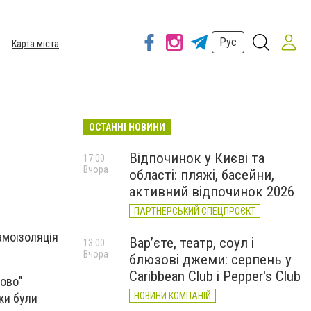
Рус
Карта міста
ОСТАННІ НОВИНИ
Відпочинок у Києві та
17:00
Вчора
області: пляжі, басейни,
активний відпочинок 2026
ПАРТНЕРСЬКИЙ СПЕЦПРОЄКТ
амоізоляція
Вар’єте, театр, соул і
13:00
Вчора
блюзові джеми: серпень у
Caribbean Club і Pepper's Club
ково"
НОВИНИ КОМПАНІЙ
нки були