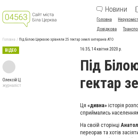
Новини
Головна
Нерухоміс
Довідкова
Транспо
Головна
Під Білою Церквою зрівняли 25 гектар землі ветеранів АТО
16:35, 14 квітня 2020 р.
ВІДЕО
Під Біло
гектар з
Олексій Ц.
журналіст
Ця
«дивна»
історія розп
сприймались населенням
На своїй сторінці
Анатол
переорав та хотів засіят