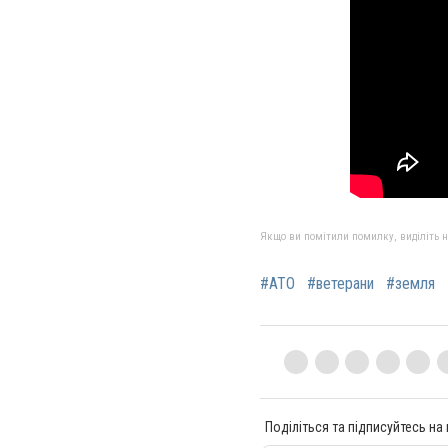
Якщо ви помітили помилку, виділіть нео
#АТО
#ветерани
#земля
Поділіться та підписуйтесь на