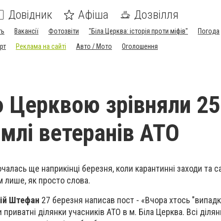
Довідник
Афіша
Дозвілля
ть
Вакансії
Фотозвіти
"Біла Церква: історія проти міфів"
Погода
рт
Реклама на сайті
Авто / Мото
Оголошення
ю Церквою зрівняли 25
емлі ветеранів АТО
очалась ще наприкінці березня, коли карантинні заходи та с
 лише, як просто слова.
ій Штефан
27 березня написав пост - «Вчора хтось "випад
и приватні ділянки учасників АТО в м. Біла Церква. Всі діля