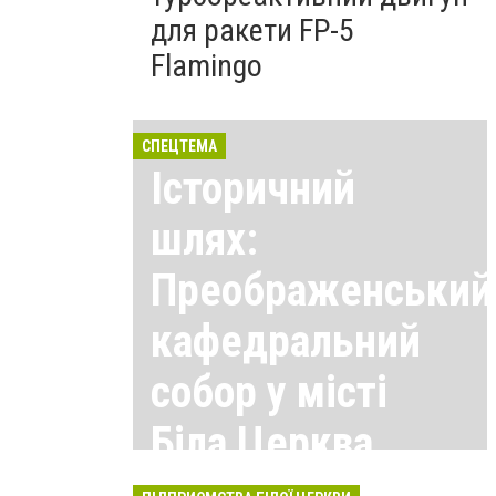
для ракети FP-5
Flamingo
СПЕЦТЕМА
Історичний
шлях:
Преображенський
кафедральний
собор у місті
Біла Церква
Всі матеріали тут