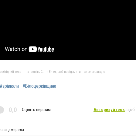
бхідний текст і натисніть Ctrl + Enter, щоб повідомити про це редакцію
#зрівняли
#Білоцерківщина
0,0
Оцініть першим
Авторизуйтесь
, щоб
 наші джерела