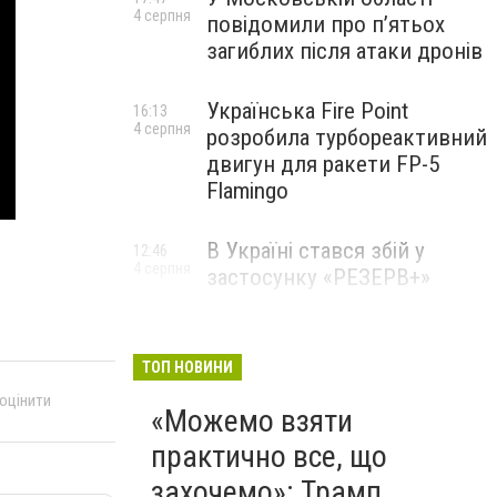
4 серпня
повідомили про п’ятьох
загиблих після атаки дронів
Українська Fire Point
16:13
4 серпня
розробила турбореактивний
двигун для ракети FP-5
Flamingo
В Україні стався збій у
12:46
4 серпня
застосунку «РЕЗЕРВ+»
ТОП НОВИНИ
 оцінити
«Можемо взяти
практично все, що
захочемо»: Трамп