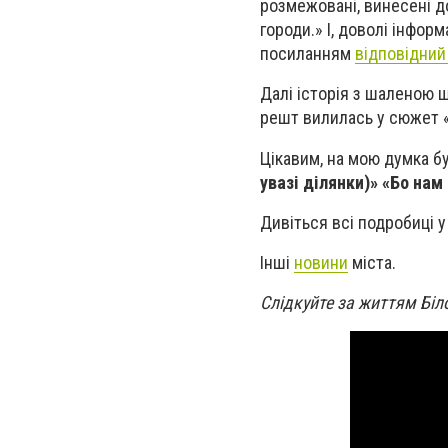
розмежовані, винесені д
городи.» І, доволі інфор
посиланням
відповідний
Далі історія з шаленою 
решт вилилась у сюжет 
Цікавим, на мою думка б
увазі ділянки)» «Бо нам
Дивіться всі
подробиці у
Інші
новини
міста.
Слідкуйте за життям Біл