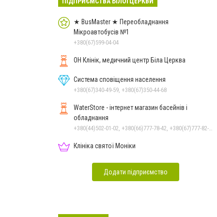
ПІДПРИЄМСТВА БІЛОЇ ЦЕРКВИ
★ BusMaster ★ Переобладнання
Мікроавтобусів №1
+380(67)599-04-04
ОН Клінік, медичний центр Біла Церква
Система сповіщення населення
+380(67)340-49-59, +380(67)350-44-68
WaterStore - інтернет магазин басейнів і
обладнання
+380(44)502-01-02, +380(66)777-78-42, +380(67)777-82-19, +380(67)890-80-80, +380(73)890-80-80, +380(44)502-01-03
Клініка святої Моніки
Додати підприємство