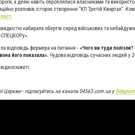
ороги, а деякі навіть оброблялися власниками та використ
маційно розповів історію створення "КП Третій Квартал". Ком
 пост
.
швидкістю набирала обертів серед військових та небайдужих
«
СПЕЦКОРу
».
ула відповідь фермера на питання -
«Чого ви туди полізли?
 вона його показала».
Чудова відповідь сучасних людей у 2
 відеосюжеті.
ої Церкви
– підписуйтесь на канали 04563.com.ua у
Telegra