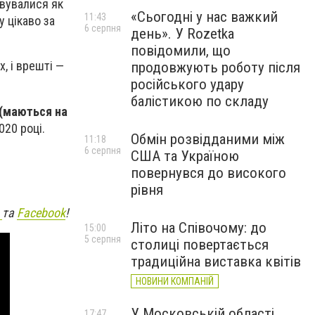
овувалися як
«Сьогодні у нас важкий
11:43
у цікаво за
6 серпня
день». У Rozetka
повідомили, що
, і врешті —
продовжують роботу після
російського удару
балістикою по складу
 (маються на
020 році.
Обмін розвідданими між
11:18
6 серпня
США та Україною
повернувся до високого
рівня
m
та
Facebook
!
Літо на Співочому: до
15:00
5 серпня
столиці повертається
традиційна виставка квітів
НОВИНИ КОМПАНІЙ
У Московській області
17:47