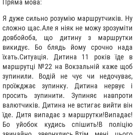
Пряма мова:
Я дуже сильно розумію маршрутчиків. Ну
сложно щас.Але я ніяк не можу зрозуміти
довбойоба, що дитину з маршрутки
викидує. Бо блядь йому срочно нада
їхать.Ситуація. Дитина 11 років їде в
маршрутці №22 на Вокзальній каже щоб
зупинили. Водій не чує чи недочуває,
проїжджає зупинку. Дитина нервує і
просить зупинити. Зупиняє навпроти
валютчиків. Дитина не встигає вийти він
їде. Дитя випадає з маршрутки!Випадає!
Бо уйобок кудись спішить!В поліцію
звичайно звернулись.Втім мені цього