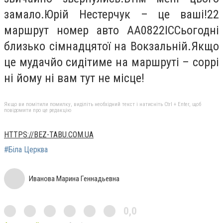
замало.Юрій Нестерчук – це ваші!22
маршрут номер авто АА0822ІССьогодні
близько сімнадцятої на Вокзальній.Якщо
це мудачйо сидітиме на маршруті – соррі
ні йому ні вам тут не місце!
Якщо ви помітили помилку, виділіть необхідний текст і натисніть Ctrl + Enter, щоб
повідомити про це редакцію
HTTPS://BEZ-TABU.COM.UA
#Біла Церква
Иванова Марина Геннадьевна
0,0