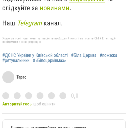
слідкуйте за
новинами
.
Наш
Telegram
канал.
Якщо ви помітили помилку, виділіть необхідний текст і натисніть Ctrl + Enter, щоб
повідомити про це редакцію
#ДСНС України у Київській області
#Біла Церква
#пожежа
#рятувальники
#«Білоцерківмаз»
Тарас
0,0
Авторизуйтесь
, щоб оцінити
Поділіться та підписуйтесь на наші джерела