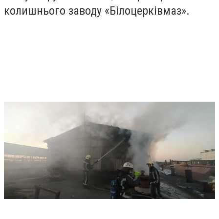
колишнього заводу
«Білоцерківмаз».