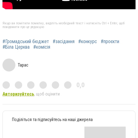
Якщо ви помітили помилку, виділіть необхідний текст і натисніть Ctrl + Enter, щоб
повідомити про це редакцію
#Громадський бюджет
#засідання
#конкурс
#проєкти
#Біла Церква
#комісія
Тарас
0,0
Авторизуйтесь
, щоб оцінити
Поділіться та підписуйтесь на наші джерела