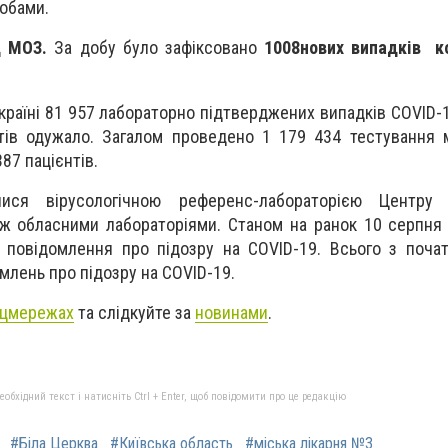
обами.
ід МОЗ.
За добу було зафіксовано
1008
нових випадків
к
країні
81 957 лабораторно підтверджених випадків COVID-19
нтів одужало. Загалом проведено 1 179 434 тестування
87 пацієнтів.
ися вірусологічною референс-лабораторією Центру 
кож обласними лабораторіями. Станом на ранок 10 серпня
 повідомлення про підозру на COVID-19. Всього з поча
млень про підозру на COVID-19.
цмережах
та слідкуйте за
новинами
.
бхідний текст і натисніть Ctrl + Enter, щоб повідомити про це редакцію
#Біла Церква
#Київська область
#міська лікарня №3