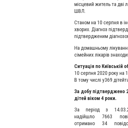
місцевий житель та дві л
ШВЛ.
Станом на 10 серпня в ін
хворих. Діагноз підтвер
підтвердженим діагнозом 
На домашньому лікуванні
сімейних лікарів знаходи
Ситуація по Київській о
10 серпня 2020 року на 
В тому числі у
369
дітей
т
За добу підтверджено 21
дітей віком 4 роки.
За період з 14.03.
надійшло
7663
по
отримано
34
повідо