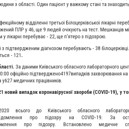
юдини з області. Один пацієнт у важкому стані та знаходить
фекційному відділенні третьої Білоцерківської лікарні пере
джений ПЛР у 46, ще 9 людей очікують на тест. Мешканців мі
у лікарні перебуває - 22, ще п'ятеро з підозрою.
 з підтвердженим діагнозом перебувають - 38 білоцерківці
ться - 121
.
бласті.
За даними Київського обласного лабораторного цент
10:00 офіційно підтверджено
4197
випадків захворювання на 
а у
627
медичних працівників.
 новий випадок коронавірусної хвороби (COVID-19), у том
2020 всього до Київського обласного лаборатор
відомлення про підозру на COVID-19. За ос
млення про підозру. Встановлено медичне спо