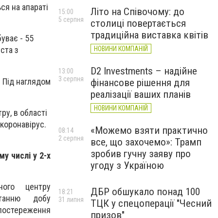
ся на апараті
Літо на Співочому: до
15:00
5 серпня
столиці повертається
традиційна виставка квітів
буває - 55
НОВИНИ КОМПАНІЙ
ста з
D2 Investments – надійне
13:00
3 серпня
. Під наглядом
фінансове рішення для
реалізації ваших планів
НОВИНИ КОМПАНІЙ
ру, в області
коронавірус.
«Можемо взяти практично
08:14
2 серпня
все, що захочемо»: Трамп
зробив гучну заяву про
у числі у 2-х
угоду з Україною
ного центру
ДБР обшукало понад 100
18:21
танню добу
31 липня
ТЦК у спецоперації "Чесний
стереження
призов"