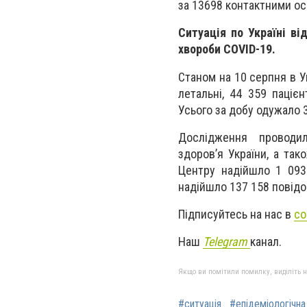
за
13698
контактними ос
Ситуація по Україні в
хвороби COVID-19.
Станом на 10
серпня в У
летальні, 44 359 паціє
Усього за добу одужало 3
Дослідження проводил
здоров’я України, а та
Центру надійшло 1 093
надійшло 137 158 повідо
Підписуйтесь на нас в
со
Наш
Telegram
канал.
Якщо ви помітили помилку, виділіть нео
#ситуація
#епідеміологічна