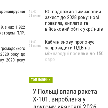
ЄС подовжив тимчасовий
оронавірусної
15:40
31 липня
захист до 2028 року: нові
правила, виплати та
, з них 1 922
військовий облік українців
 методом ПЛР.
Кабмін знову пропонує
11:40
31 липня
запровадити ПДВ на
громадського
міжнародні посилки до 150
 2020 року до
євро
тку 2020 року
ТОП НОВИНИ
У Польщі впала ракета
Х-101, вироблена у
другому кварталі 2026