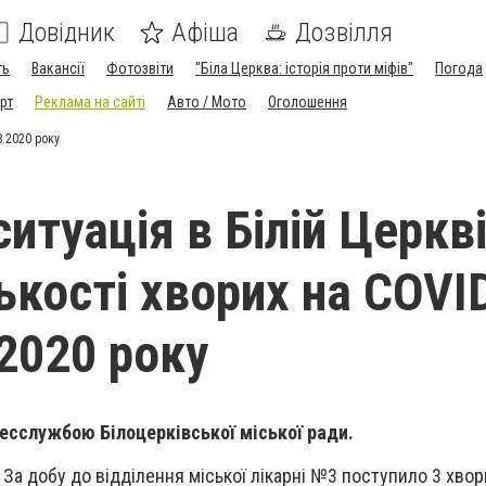
Довідник
Афіша
Дозвілля
ть
Вакансії
Фотозвіти
"Біла Церква: історія проти міфів"
Погода
рт
Реклама на сайті
Авто / Мото
Оголошення
8.2020 року
итуація в Білій Церкв
ькості хворих на COVI
.2020 року
есслужбою Білоцерківської міської ради.
.
За добу до відділення міської лікарні №3 поступило 3 хвор