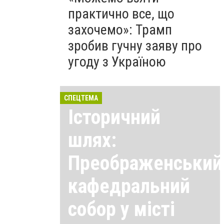
практично все, що
захочемо»: Трамп
зробив гучну заяву про
угоду з Україною
СПЕЦТЕМА
Історичний
шлях:
Преображенський
кафедральний
собор у місті