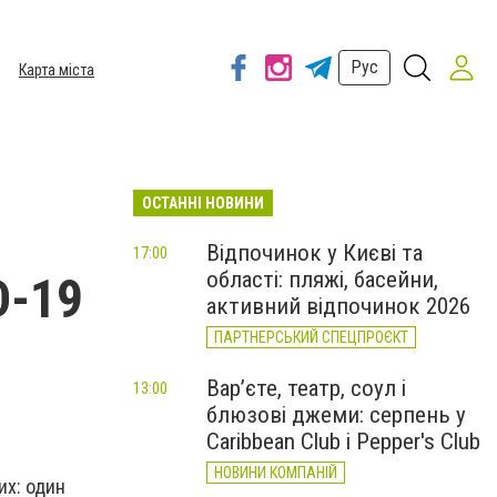
Рус
Карта міста
ОСТАННІ НОВИНИ
і
Відпочинок у Києві та
17:00
області: пляжі, басейни,
D-19
активний відпочинок 2026
ПАРТНЕРСЬКИЙ СПЕЦПРОЄКТ
Вар’єте, театр, соул і
13:00
блюзові джеми: серпень у
Caribbean Club і Pepper's Club
НОВИНИ КОМПАНІЙ
их: один