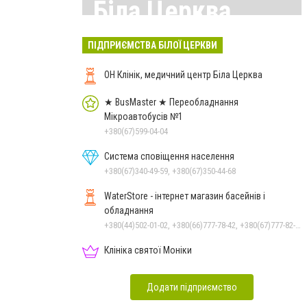
Біла Церква
Всі матеріали тут
ПІДПРИЄМСТВА БІЛОЇ ЦЕРКВИ
ОН Клінік, медичний центр Біла Церква
★ BusMaster ★ Переобладнання
Мікроавтобусів №1
+380(67)599-04-04
Система сповіщення населення
+380(67)340-49-59, +380(67)350-44-68
WaterStore - інтернет магазин басейнів і
обладнання
+380(44)502-01-02, +380(66)777-78-42, +380(67)777-82-19, +380(67)890-80-80, +380(73)890-80-80, +380(44)502-01-03
Клініка святої Моніки
Додати підприємство