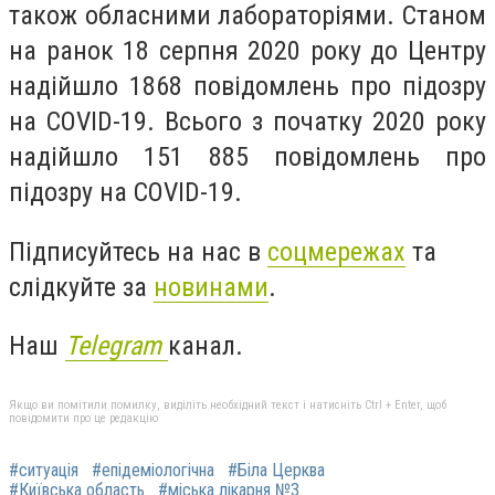
також обласними лабораторіями. Станом
на ранок 18 серпня 2020 року до Центру
надійшло 1868 повідомлень про підозру
на COVID-19. Всього з початку 2020 року
надійшло 151 885 повідомлень про
підозру на COVID-19.
Підписуйтесь на нас в
соцмережах
та
слідкуйте за
новинами
.
Наш
Telegram
канал.
Якщо ви помітили помилку, виділіть необхідний текст і натисніть Ctrl + Enter, щоб
повідомити про це редакцію
#ситуація
#епідеміологічна
#Біла Церква
#Київська область
#міська лікарня №3