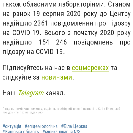
також обласними лабораторіями. Станом
на ранок 19 серпня 2020 року до Центру
надійшло 2361 повідомлення про підозру
на COVID-19. Всього з початку 2020 року
надійшло 154 246 повідомлень про
підозру на COVID-19.
Підписуйтесь на нас в
соцмережах
та
слідкуйте за
новинами
.
Наш
Telegram
канал.
Якщо ви помітили помилку, виділіть необхідний текст і натисніть Ctrl + Enter, щоб
повідомити про це редакцію
#ситуація
#епідеміологічна
#Біла Церква
#Київська область
#міська лікарня №3