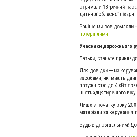
отримали 13-річний паса
дитячої обласної лікарні
Раніше ми повідомляли 
потерпілими.
Учасники дорожнього ру
Батьки, станьте прикладо
Для довідки — на керув
засобами, які мають дви
потужністю до 4 кВт пра
шістнадцятирічного віку.
Лише з початку року 200
матеріали за керування 
Будь відповідальним! Д
Підписуйтесь на нас в
со