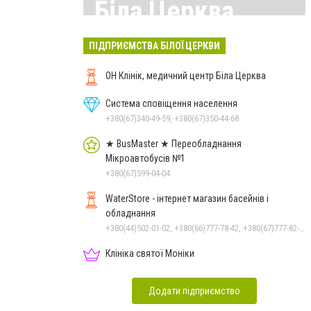
Біла Церква
Всі матеріали тут
ПІДПРИЄМСТВА БІЛОЇ ЦЕРКВИ
ОН Клінік, медичний центр Біла Церква
Система сповіщення населення
+380(67)340-49-59, +380(67)350-44-68
★ BusMaster ★ Переобладнання
Мікроавтобусів №1
+380(67)599-04-04
WaterStore - інтернет магазин басейнів і
обладнання
+380(44)502-01-02, +380(66)777-78-42, +380(67)777-82-19, +380(67)890-80-80, +380(73)890-80-80, +380(44)502-01-03
Клініка святої Моніки
Додати підприємство