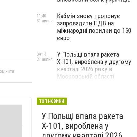
Кабмін знову пропонує
11:40
31 липня
запровадити ПДВ на
міжнародні посилки до 150
євро
У Польщі впала ракета
09:14
31 липня
Х-101, вироблена у другому
кварталі 2026 року в
 оцінити
Московській області
ТОП НОВИНИ
У Польщі впала ракета
Х-101, вироблена у
другому кварталі 2026