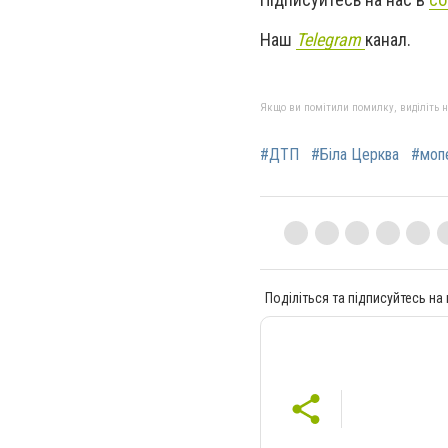
Наш
Telegram
канал.
Якщо ви помітили помилку, виділіть нео
#ДТП
#Біла Церква
#моп
Поділіться та підписуйтесь на