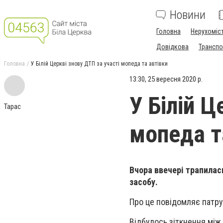
Новини
Головна
Нерухоміс
Довідкова
Транспо
Головна
У Білій Церкві знову ДТП за участі мопеда та автівки
13:30, 25 вересня 2020 р.
У Білій Ц
Тарас
мопеда т
Вчора ввечері трапилас
засобу.
Про це повідомляє патрул
Відбулось зіткнення між