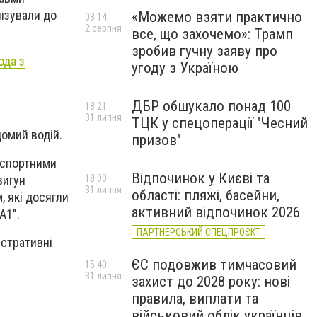
ізували до
«Можемо взяти практично
08:14
2 серпня
все, що захочемо»: Трамп
зробив гучну заяву про
ода з
угоду з Україною
ДБР обшукало понад 100
18:21
31 липня
ТЦК у спецоперації "Чесний
домий водій.
призов"
нспортними
Відпочинок у Києві та
18:00
вигун
31 липня
області: пляжі, басейни,
, які досягли
активний відпочинок 2026
А1".
ПАРТНЕРСЬКИЙ СПЕЦПРОЄКТ
істративні
ЄС подовжив тимчасовий
15:40
31 липня
захист до 2028 року: нові
правила, виплати та
військовий облік українців