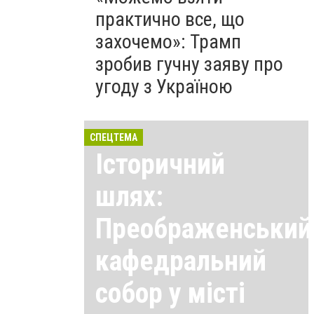
практично все, що
захочемо»: Трамп
зробив гучну заяву про
угоду з Україною
СПЕЦТЕМА
Історичний
шлях:
Преображенський
кафедральний
собор у місті