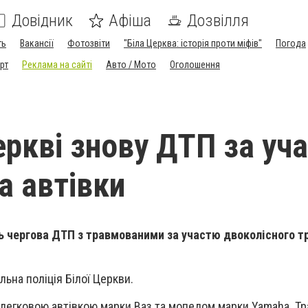
Довідник
Афіша
Дозвілля
ть
Вакансії
Фотозвіти
"Біла Церква: історія проти міфів"
Погода
рт
Реклама на сайті
Авто / Мото
Оголошення
еркві знову ДТП за уча
а автівки
ь чергова ДТП з травмованими за участю двоколісного т
ьна поліція Білої Церкви.
 легковою автівкою марки Ваз та мопедом марки Yamaha. Т