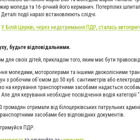
жир мопеда та 16-річний його керманич.
Потерпілих шпитал
. Деталі події наразі встановлюють слідчі.
-
У Білій Церкві, через недотримання ПДР, сталась автоприг
ху, будьте відповідальними.
м для своїх дітей, прикладом того, яким має бути правосві
ання мопедами, моторолерами та іншими двоколісними тра
гун з робочим об'ємом до 50 куб. сантиметрів або електрод
во на керування транспортними засобами надається особам
 Але для керування необхідне посвідчення водія категорії "
0 громадян отримали від білоцерківських патрульних адмін
транспортними засобами без відповідних документів.
отримуйся ПДР.
цмережах
та слідкуйте за
новинами
.