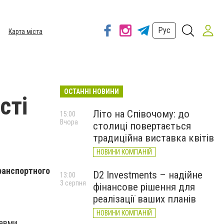
Рус
Карта міста
ОСТАННІ НОВИНИ
сті
Літо на Співочому: до
15:00
Вчора
столиці повертається
традиційна виставка квітів
НОВИНИ КОМПАНІЙ
ранспортного
D2 Investments – надійне
13:00
3 серпня
фінансове рішення для
реалізації ваших планів
НОВИНИ КОМПАНІЙ
равми