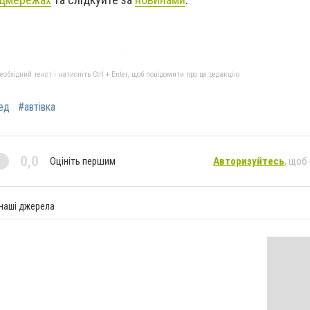
бхідний текст і натисніть Ctrl + Enter, щоб повідомити про це редакцію
ед
#автівка
0,0
Оцініть першим
Авторизуйтесь
, щоб
 наші джерела