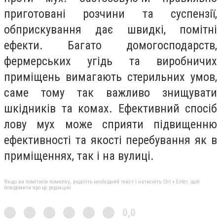
приготовані розчини та суспензії,
обприскування дає швидкі, помітні
ефекти. Багато домогосподарств,
фермерських угідь та виробничих
приміщень вимагають стерильних умов,
саме тому так важливо знищувати
шкідників та комах. Ефективний спосіб
лову мух може сприяти підвищенню
ефективності та якості перебування як в
приміщеннях, так і на вулиці.
Якщо ви помітили помилку, виділіть необхідний текст і натисніть Ctrl + Enter, щоб
повідомити про це редакцію
0,0