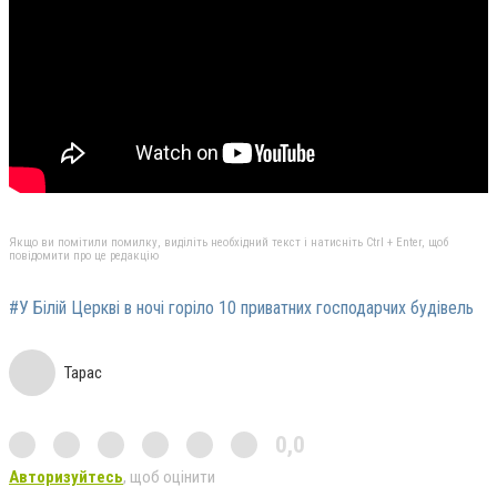
Якщо ви помітили помилку, виділіть необхідний текст і натисніть Ctrl + Enter, щоб
повідомити про це редакцію
#У Білій Церкві в ночі горіло 10 приватних господарчих будівель
Тарас
0,0
Авторизуйтесь
, щоб оцінити