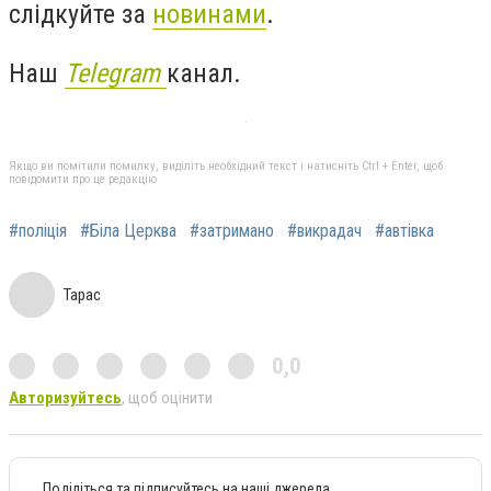
слідкуйте за
новинами
.
Наш
Telegram
канал.
Якщо ви помітили помилку, виділіть необхідний текст і натисніть Ctrl + Enter, щоб
повідомити про це редакцію
#поліція
#Біла Церква
#затримано
#викрадач
#автівка
Тарас
0,0
Авторизуйтесь
, щоб оцінити
Поділіться та підписуйтесь на наші джерела