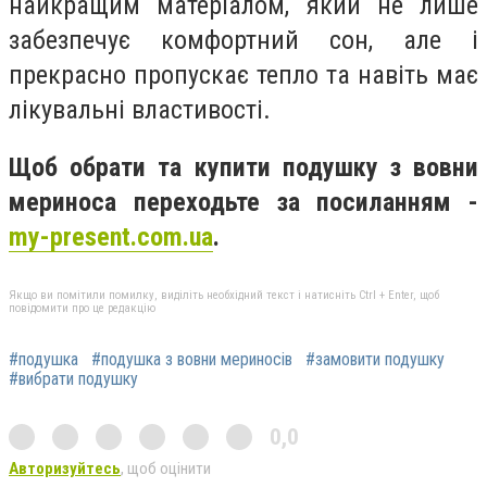
найкращим матеріалом, який не лише
забезпечує комфортний сон, але і
прекрасно пропускає тепло та навіть має
лікувальні властивості.
Щоб обрати та купити подушку з вовни
мериноса переходьте за посиланням -
my-present.com.ua
.
Якщо ви помітили помилку, виділіть необхідний текст і натисніть Ctrl + Enter, щоб
повідомити про це редакцію
#подушка
#подушка з вовни мериносів
#замовити подушку
#вибрати подушку
0,0
Авторизуйтесь
, щоб оцінити