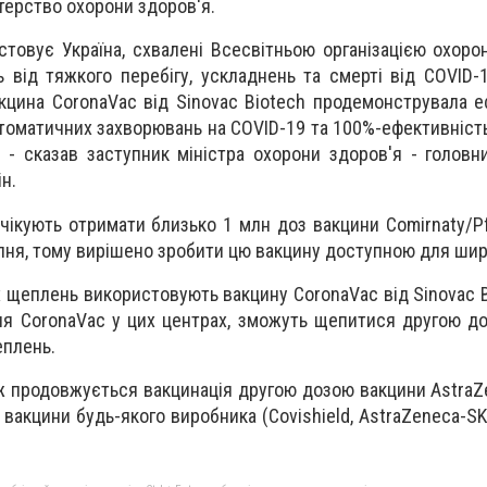
терство охорони здоров'я.
истовує Україна, схвалені Всесвітньою організацією охоро
 від тяжкого перебігу, ускладнень та смерті від COVID-
акцина CoronaVac від Sinovac Biotech продемонструвала е
птоматичних захворювань на COVID-19 та 100%-ефективність
і”, - сказав заступник міністра охорони здоров'я - голов
ін.
чікують отримати близько 1 млн доз вакцини Comirnaty/Pf
ипня, тому вирішено зробити цю вакцину доступною для шир
х щеплень використовують вакцину CoronaVac від Sinovac Bi
я CoronaVac у цих центрах, зможуть щепитися другою д
еплень.
ж продовжується вакцинація другою дозою вакцини AstraZe
 вакцини будь-якого виробника (Covishield, AstraZeneca-SK