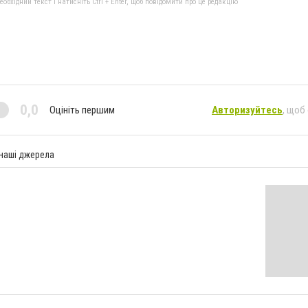
бхідний текст і натисніть Ctrl + Enter, щоб повідомити про це редакцію
0,0
Оцініть першим
Авторизуйтесь
, щоб
 наші джерела