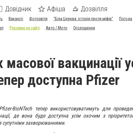
Довідник
Афіша
Дозвілля
ть
Вакансії
Фотозвіти
"Біла Церква: історія проти міфів"
Погода
рт
Реклама на сайті
Авто / Мото
Оголошення
х масової вакцинації у
епер доступна Pfizer
Pfizer-BioNTech тепер використовуватимуть для провед
нації, де вона буде доступна усім охочим з пріоритет
із супутніми захворюваннями.