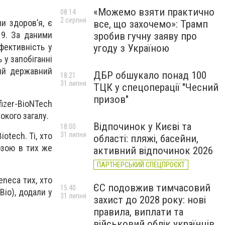
«Можемо взяти практично
08:14
2 серпня
ни здоров’я, є
все, що захочемо»: Трамп
19. За даними
зробив гучну заяву про
фективність у
угоду з Україною
 у запобіганні
ний державний
ДБР обшукало понад 100
18:21
31 липня
ТЦК у спецоперації "Чесний
призов"
izer-BioNTech
окого загалу.
Відпочинок у Києві та
18:00
otech. Ті, хто
31 липня
області: пляжі, басейни,
озою в тих же
активний відпочинок 2026
ПАРТНЕРСЬКИЙ СПЕЦПРОЄКТ
neca тих, хто
ЄС подовжив тимчасовий
15:40
Bio), додали у
31 липня
захист до 2028 року: нові
правила, виплати та
військовий облік українців