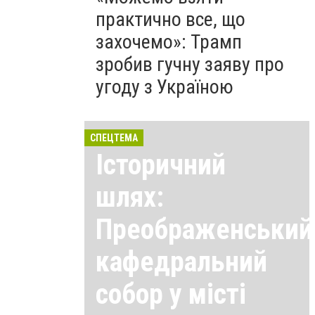
практично все, що
захочемо»: Трамп
зробив гучну заяву про
угоду з Україною
СПЕЦТЕМА
Історичний
шлях:
Преображенський
кафедральний
собор у місті