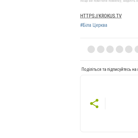
Якщо ви помітили помилку, виділіть нео
HTTPS://KROKUS.TV
#Біла Церква
Поділіться та підписуйтесь на