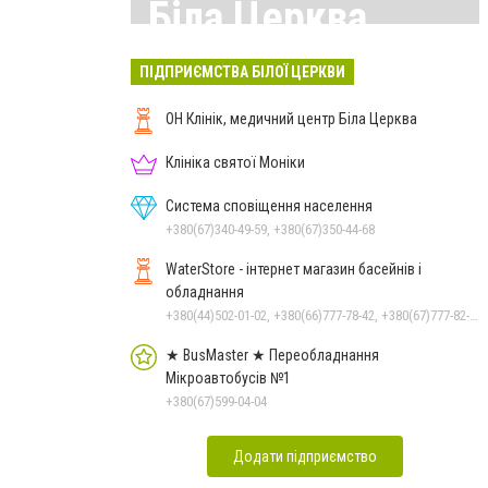
Біла Церква
Всі матеріали тут
ПІДПРИЄМСТВА БІЛОЇ ЦЕРКВИ
ОН Клінік, медичний центр Біла Церква
Клініка святої Моніки
Система сповіщення населення
+380(67)340-49-59, +380(67)350-44-68
WaterStore - інтернет магазин басейнів і
обладнання
+380(44)502-01-02, +380(66)777-78-42, +380(67)777-82-19, +380(67)890-80-80, +380(73)890-80-80, +380(44)502-01-03
★ BusMaster ★ Переобладнання
Мікроавтобусів №1
+380(67)599-04-04
Додати підприємство