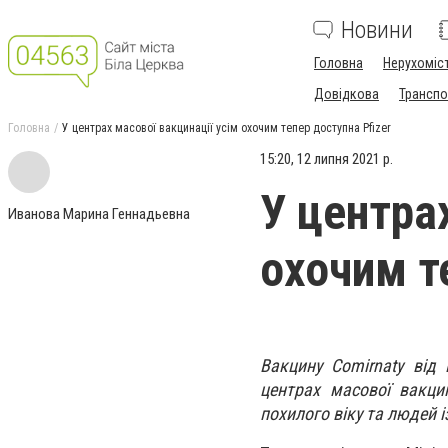
Новини
Головна
Нерухоміс
Довідкова
Транспо
Головна
У центрах масової вакцинації усім охочим тепер доступна Pfizer
15:20, 12 липня 2021 р.
У центра
Иванова Марина Геннадьевна
охочим т
Вакцину Comirnaty від 
центрах масової вакци
похилого віку та людей 