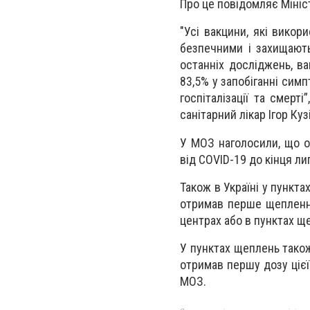
Про це повідомляє Мініс
"Усі вакцини, які викор
безпечними і захищають
останніх досліджень, в
83,5% у запобіганні сим
госпіталізації та смерт
санітарний лікар Ігор Куз
У МОЗ наголосили, що о
від COVID-19 до кінця л
Також в Україні у пункта
отримав перше щепленн
центрах або в пунктах щ
У пунктах щеплень тако
отримав першу дозу цієї
МОЗ.