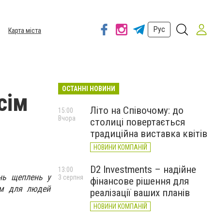
Рус
Карта міста
ОСТАННІ НОВИНИ
сім
Літо на Співочому: до
15:00
Вчора
столиці повертається
традиційна виставка квітів
НОВИНИ КОМПАНІЙ
D2 Investments – надійне
13:00
ень щеплень у
3 серпня
фінансове рішення для
ом для людей
реалізації ваших планів
НОВИНИ КОМПАНІЙ