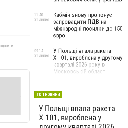
Кабмін знову пропонує
11:40
31 липня
запровадити ПДВ на
міжнародні посилки до 150
євро
 оцінити
У Польщі впала ракета
09:14
31 липня
Х-101, вироблена у другому
кварталі 2026 року в
Московській області
ТОП НОВИНИ
У Польщі впала ракета
Х-101, вироблена у
другому кварталі 2026