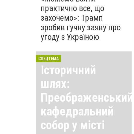
практично все, що
захочемо»: Трамп
зробив гучну заяву про
угоду з Україною
СПЕЦТЕМА
Історичний
шлях:
Преображенський
кафедральний
собор у місті