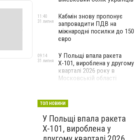
Кабмін знову пропонує
11:40
31 липня
запровадити ПДВ на
міжнародні посилки до 150
євро
У Польщі впала ракета
09:14
31 липня
Х-101, вироблена у другому
кварталі 2026 року в
Московській області
ТОП НОВИНИ
У Польщі впала ракета
Х-101, вироблена у
другому кварталі 2026