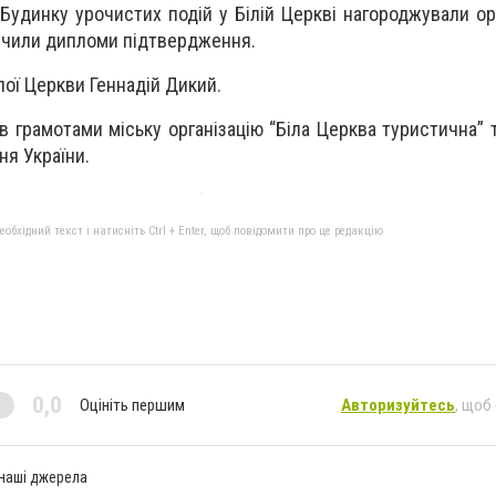
Будинку урочистих подій у Білій Церкві нагороджували орг
ручили дипломи підтвердження.
лої Церкви Геннадій Дикий.
в грамотами міську організацію “Біла Церква туристична” 
ня України.
бхідний текст і натисніть Ctrl + Enter, щоб повідомити про це редакцію
0,0
Оцініть першим
Авторизуйтесь
, щоб
 наші джерела