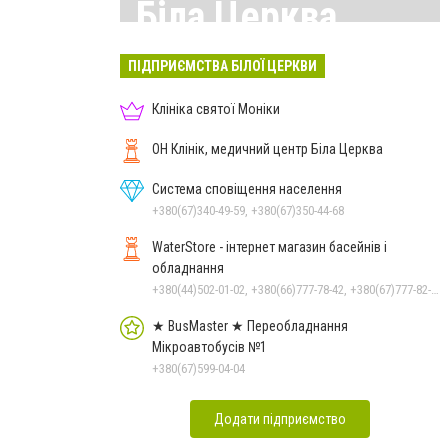
Біла Церква
Всі матеріали тут
ПІДПРИЄМСТВА БІЛОЇ ЦЕРКВИ
Клініка святої Моніки
ОН Клінік, медичний центр Біла Церква
Система сповіщення населення
+380(67)340-49-59, +380(67)350-44-68
WaterStore - інтернет магазин басейнів і
обладнання
+380(44)502-01-02, +380(66)777-78-42, +380(67)777-82-19, +380(67)890-80-80, +380(73)890-80-80, +380(44)502-01-03
★ BusMaster ★ Переобладнання
Мікроавтобусів №1
+380(67)599-04-04
Додати підприємство