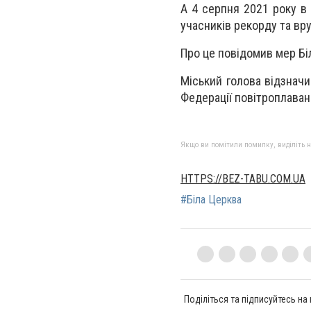
А 4 серпня 2021 року в 
учасників рекорду та в
Про це повідомив мер Бі
Міський голова відзначи
Федерації повітроплаван
Якщо ви помітили помилку, виділіть нео
HTTPS://BEZ-TABU.COM.UA
#Біла Церква
Поділіться та підписуйтесь на