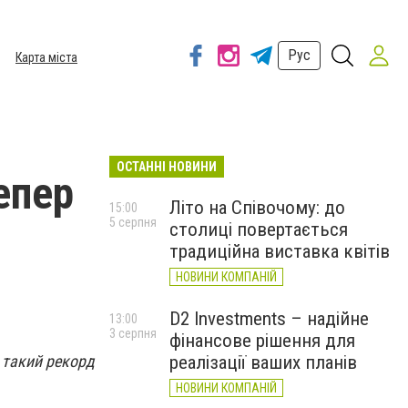
Рус
Карта міста
ОСТАННІ НОВИНИ
епер
Літо на Співочому: до
15:00
5 серпня
столиці повертається
традиційна виставка квітів
НОВИНИ КОМПАНІЙ
D2 Investments – надійне
13:00
3 серпня
фінансове рішення для
 такий рекорд
реалізації ваших планів
НОВИНИ КОМПАНІЙ