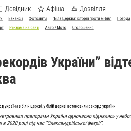
Довідник
Афіша
Дозвілля
ть
Вакансії
Фотозвіти
"Біла Церква: історія проти міфів"
Погода
рт
Реклама на сайті
Авто / Мото
Оголошення
рекордів України” відт
ква
д україни в білій церкві, у білій церкві встановили рекорд україни
 метровими прапорами України одночасно піднялись у небо:
і в 2020 році під час “Олександрійської феєрії”.