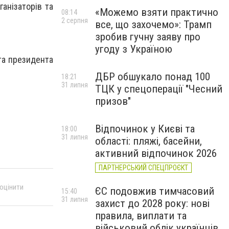
анізаторів та
«Можемо взяти практично
08:14
2 серпня
все, що захочемо»: Трамп
зробив гучну заяву про
угоду з Україною
та президента
ДБР обшукало понад 100
18:21
31 липня
ТЦК у спецоперації "Чесний
призов"
Відпочинок у Києві та
18:00
31 липня
області: пляжі, басейни,
активний відпочинок 2026
ПАРТНЕРСЬКИЙ СПЕЦПРОЄКТ
 оцінити
ЄС подовжив тимчасовий
15:40
31 липня
захист до 2028 року: нові
правила, виплати та
військовий облік українців