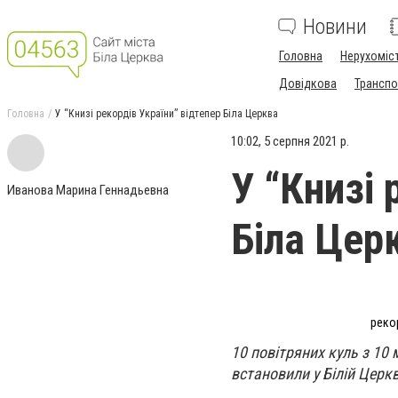
Новини
Головна
Нерухоміс
Довідкова
Транспо
Головна
У “Книзі рекордів України” відтепер Біла Церква
10:02, 5 серпня 2021 р.
У “Книзі 
Иванова Марина Геннадьевна
Біла Цер
рекор
10 повітряних куль з 10
встановили у Білій Церкв