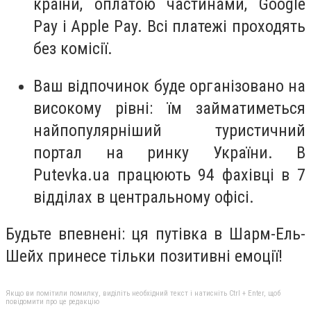
країни, оплатою частинами, Google
Pay і Apple Pay. Всі платежі проходять
без комісії.
Ваш відпочинок буде організовано на
високому рівні: їм займатиметься
найпопулярніший туристичний
портал на ринку України. В
Putevka.ua
працюють 94 фахівці в 7
відділах в центральному офісі.
Будьте впевнені: ця
путівка в Шарм-Ель-
Шейх
принесе тільки позитивні емоції!
Якщо ви помітили помилку, виділіть необхідний текст і натисніть Ctrl + Enter, щоб
повідомити про це редакцію