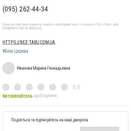
(095) 262-44-34
Якщо ви помітили помилку, виділіть необхідний текст і натисніть Ctrl + Enter, щоб
повідомити про це редакцію
HTTPS://BEZ-TABU.COM.UA
#Біла Церква
Иванова Марина Геннадьевна
0,0
Авторизуйтесь
, щоб оцінити
Поділіться та підписуйтесь на наші джерела