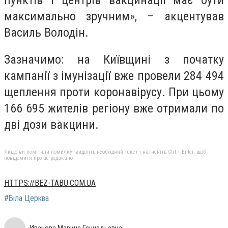
максимально зручним», – акцентував
Василь Володін.
Зазначимо: на Київщині з початку
кампанії з імунізації вже провели 284 494
щеплення проти коронавірусу. При цьому
166 695 жителів регіону вже отримали по
дві дози вакцини.
Якщо ви помітили помилку, виділіть необхідний текст і натисніть Ctrl + Enter, щоб
повідомити про це редакцію
HTTPS://BEZ-TABU.COM.UA
#Біла Церква
Иванова Марина Геннадьевна