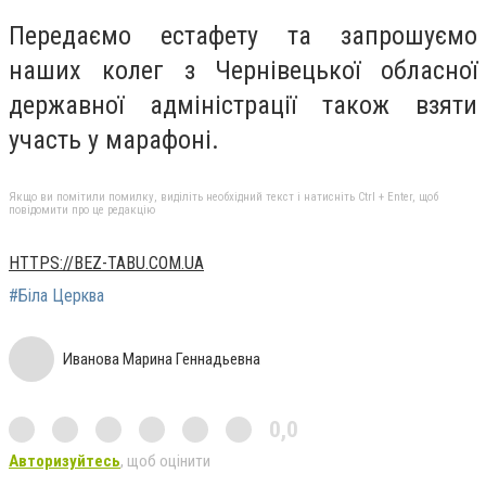
Передаємо естафету та запрошуємо
наших колег з Чернівецької обласної
державної адміністрації також взяти
участь у марафоні.
Якщо ви помітили помилку, виділіть необхідний текст і натисніть Ctrl + Enter, щоб
повідомити про це редакцію
HTTPS://BEZ-TABU.COM.UA
#Біла Церква
Иванова Марина Геннадьевна
0,0
Авторизуйтесь
, щоб оцінити