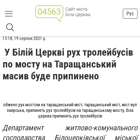
Рус
15:18, 19 серпня 2021 р.
У Білій Церкві рух тролейбусів
по мосту на Таращанський
масив буде припинено
обжено рух мостом на таращанський міст, таращанський міст, міст вул
заярська, припинять рух тролейбусів на таращанському мосту, біла
церква припинять рух тролейбусів
Департамент житлово-комунального
господарства Білоцерківської міської