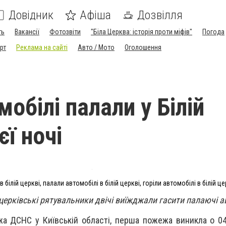
Довідник
Афіша
Дозвілля
ть
Вакансії
Фотозвіти
"Біла Церква: історія проти міфів"
Погода
рт
Реклама на сайті
Авто / Мото
Оголошення
обілі палали у Білій
єї ночі
 білій церкві, палали автомобілі в білій церкві, горіли автомобілі в білій це
лоцерківські рятувальники двічі виїжджали гасити палаючі а
а ДСНС у Київській області, перша пожежа виникла о 04