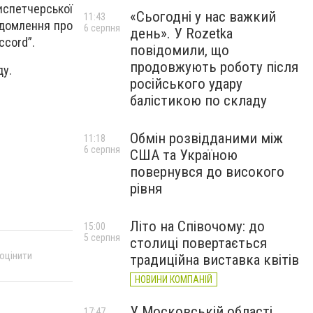
испетчерської
«Сьогодні у нас важкий
11:43
ідомлення про
6 серпня
день». У Rozetka
ccord”.
повідомили, що
продовжують роботу після
ду.
російського удару
.
балістикою по складу
Обмін розвідданими між
11:18
6 серпня
США та Україною
повернувся до високого
рівня
Літо на Співочому: до
15:00
5 серпня
столиці повертається
 оцінити
традиційна виставка квітів
НОВИНИ КОМПАНІЙ
У Московській області
17:47