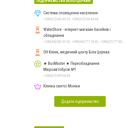
ПІДПРИЄМСТВА БІЛОЇ ЦЕРКВИ
Система сповіщення населення
+380(67)340-49-59, +380(67)350-44-68
WaterStore - інтернет магазин басейнів і
обладнання
+380(44)502-01-02, +380(66)777-78-42, +380(67)777-82-19, +380(67)890-80-80, +380(73)890-80-80, +380(44)502-01-03
ОН Клінік, медичний центр Біла Церква
★ BusMaster ★ Переобладнання
Мікроавтобусів №1
+380(67)599-04-04
Клініка святої Моніки
Додати підприємство