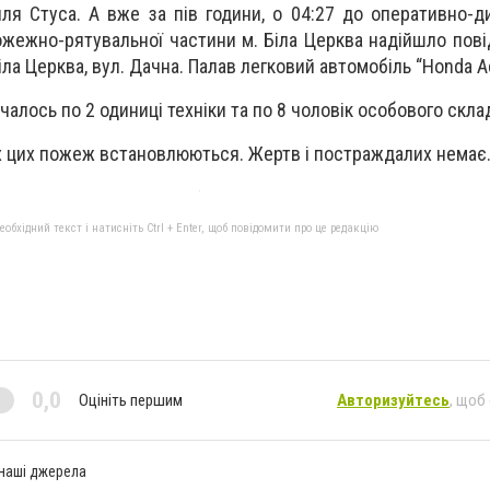
иля Стуса. А вже за пів години, о 04:27 до оперативно-д
ожежно-рятувальної частини м. Біла Церква надійшло пов
ла Церква, вул. Дачна. Палав легковий автомобіль “Honda A
чалось по 2 одиниці техніки та по 8 чоловік особового скла
х цих пожеж встановлюються. Жертв і постраждалих немає
бхідний текст і натисніть Ctrl + Enter, щоб повідомити про це редакцію
0,0
Оцініть першим
Авторизуйтесь
, щоб
 наші джерела