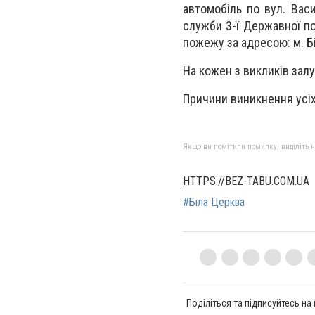
автомобіль по вул. Вас
служби 3-ї Державної п
пожежу за адресою: м. Бі
На кожен з викликів залу
Причини виникнення усі
Якщо ви помітили помилку, виділіть нео
HTTPS://BEZ-TABU.COM.UA
#Біла Церква
Поділіться та підписуйтесь на