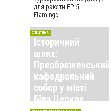
для ракети FP-5
Flamingo
СПЕЦТЕМА
Історичний
шлях:
Преображенський
кафедральний
собор у місті
Біла Церква
Всі матеріали тут