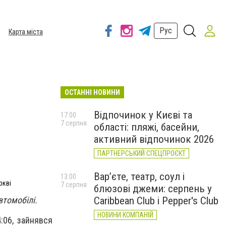
Рус
Карта міста
ОСТАННІ НОВИНИ
Відпочинок у Києві та
17:00
7 серпня
області: пляжі, басейни,
активний відпочинок 2026
ПАРТНЕРСЬКИЙ СПЕЦПРОЄКТ
Вар’єте, театр, соул і
13:00
ркві
7 серпня
блюзові джеми: серпень у
втомобілі.
Caribbean Club і Pepper's Club
НОВИНИ КОМПАНІЙ
:06, зайнявся