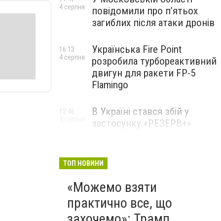
4 серпня
повідомили про п’ятьох
загиблих після атаки дронів
Українська Fire Point
16:13
4 серпня
розробила турбореактивний
двигун для ракети FP-5
Flamingo
В Україні стався збій у
12:46
4 серпня
застосунку «РЕЗЕРВ+»
ТОП НОВИНИ
«Можемо взяти
практично все, що
захочемо»: Трамп