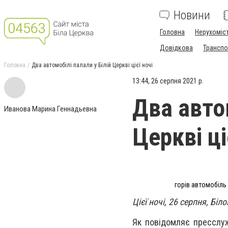
Новини
Головна
Нерухоміс
Довідкова
Транспо
Головна
Два автомобілі палали у Білій Церкві цієї ночі
13:44, 26 серпня 2021 р.
Два автом
Иванова Марина Геннадьевна
Церкві ці
горів автомобіль в
Цієї ночі, 26 серпня, Бі
Як повідомляє пресслуж