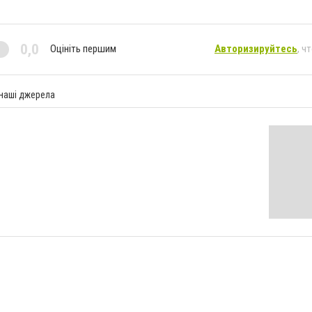
0,0
Оцініть першим
Авторизируйтесь
, ч
 наші джерела