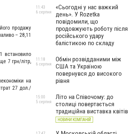
«Сьогодні у нас важкий
11:43
6 серпня
день». У Rozetka
повідомили, що
 його продажу
продовжують роботу після
паливо – 28,11
російського удару
балістикою по складу
21 встановило
Обмін розвідданими між
11:18
ще 7 грн/літр,
6 серпня
США та Україною
повернувся до високого
рівня
некономіки на
трат 27 дол./
Літо на Співочому: до
15:00
5 серпня
столиці повертається
традиційна виставка квітів
НОВИНИ КОМПАНІЙ
У Московській області
17:47