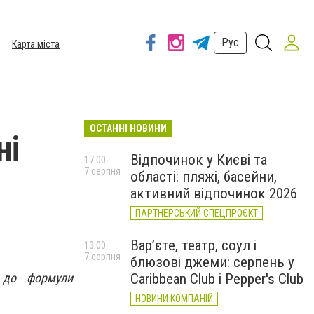
Рус
Карта міста
ОСТАННІ НОВИНИ
ні
Відпочинок у Києві та
17:00
7 серпня
області: пляжі, басейни,
активний відпочинок 2026
ПАРТНЕРСЬКИЙ СПЕЦПРОЄКТ
Вар’єте, театр, соул і
13:00
7 серпня
блюзові джеми: серпень у
о до формули
Caribbean Club і Pepper's Club
НОВИНИ КОМПАНІЙ