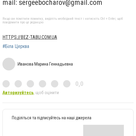
mail:
sergeebocharov@gmail.com
Якщо ви помітили помилку, виділіть необхідний текст і натисніть Ctrl + Enter, щоб
повідомити про це редакцію
HTTPS://BEZ-TABU.COM.UA
#Біла Церква
Иванова Марина Геннадьевна
0,0
Авторизуйтесь
, щоб оцінити
Поділіться та підписуйтесь на наші джерела