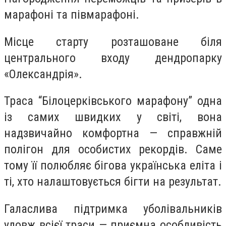
марафоні та півмарафоні.
Місце старту розташоване біля
центрального входу дендропарку
«Олександрія».
Траса “Білоцерківського марафону” одна
із самих швидких у світі, вона
надзвичайно комфортна — справжній
полігон для особистих рекордів. Саме
тому її полюбляє бігова українська еліта і
ті, хто налаштовується бігти на результат.
Галаслива підтримка уболівальників
удовж всієї траси — приємна особливість