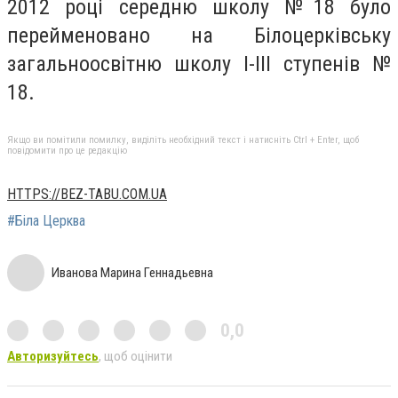
2012 році середню школу №18 було
перейменовано на Білоцерківську
загальноосвітню школу І-III ступенів №
18.
Якщо ви помітили помилку, виділіть необхідний текст і натисніть Ctrl + Enter, щоб
повідомити про це редакцію
HTTPS://BEZ-TABU.COM.UA
#Біла Церква
Иванова Марина Геннадьевна
0,0
Авторизуйтесь
, щоб оцінити