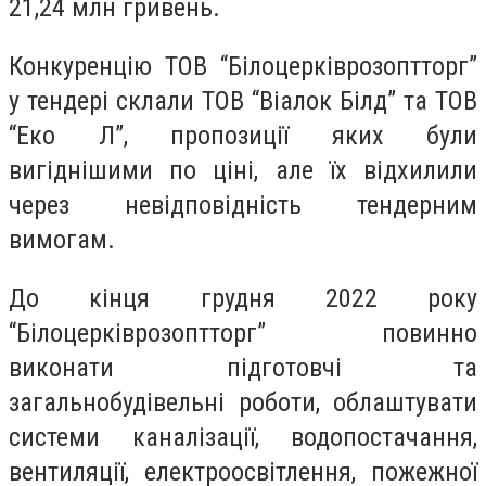
21,24 млн гривень.
Конкуренцію ТОВ “Білоцерківрозоптторг”
у тендері склали ТОВ “Віалок Білд” та ТОВ
“Еко Л”, пропозиції яких були
вигіднішими по ціні, але їх відхилили
через невідповідність тендерним
вимогам.
До кінця грудня 2022 року
“Білоцерківрозоптторг” повинно
виконати підготовчі та
загальнобудівельні роботи, облаштувати
системи каналізації, водопостачання,
вентиляції, електроосвітлення, пожежної