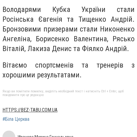
Володарями Кубка України стали
Росінська Євгенія та Тищенко Андрій.
Бронзовими призерами стали Никоненко
Ангеліна, Борисенко Валентина, Рясько
Віталій, Лакиза Денис та Фіялко Андрій.
Вітаємо спортсменів та тренерів з
хорошими результатами.
Якщо ви помітили помилку, виділіть необхідний текст і натисніть Ctrl + Enter, щоб
повідомити про це редакцію
HTTPS://BEZ-TABU.COM.UA
#Біла Церква
Иванова Марина Геннадьевна