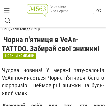
Рус
09:00, 27 листопада 2021 р.
Чорна п'ятниця в VeАn-
TATTOO. Забирай свої знижки!
НОВИНИ КОМПАНІЙ
Чудова новина! У мережі тату-салонів
VeAn починається Чорна п'ятниця: багато
сюрпризів і неймовірні знижки на будь-
який смак.
Казковий сейл для тих, хто хоче