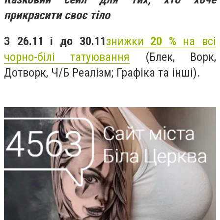
прикрасити своє тіло
З 26.11 і до 30.11
знижки
20 %
на всі
чорно-білі татуювання
(Блек, Ворк,
Дотворк, Ч/Б Реалізм; Графіка та інші).