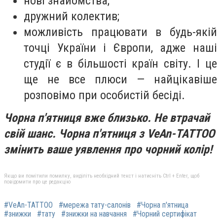
нові знайомства;
дружний колектив;
можливість працювати в будь-якій
точці України і Європи, адже наші
студії є в більшості країн світу. І це
ще не все плюси — найцікавіше
розповімо при особистій бесіді.
Чорна п'ятниця вже близько. Не втрачай
свій шанс. Чорна п'ятниця з VeAn-TATTOO
змінить ваше уявлення про чорний колір!
Якщо ви помітили помилку, виділіть необхідний текст і натисніть Ctrl + Enter, щоб
повідомити про це редакцію
#VeAn-TATTOO
#мережа тату-салонів
#Чорна п'ятница
#знижки
#тату
#знижки на навчання
#Чорний сертифікат