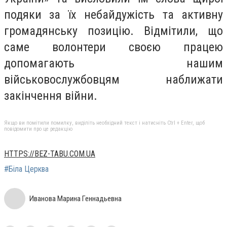
подяки за їх небайдужість та активну
громадянську позицію. Відмітили, що
саме волонтери своєю працею
допомагають нашим
військовослужбовцям наближати
закінчення війни.
Якщо ви помітили помилку, виділіть необхідний текст і натисніть Ctrl + Enter, щоб
повідомити про це редакцію
HTTPS://BEZ-TABU.COM.UA
#Біла Церква
Иванова Марина Геннадьевна