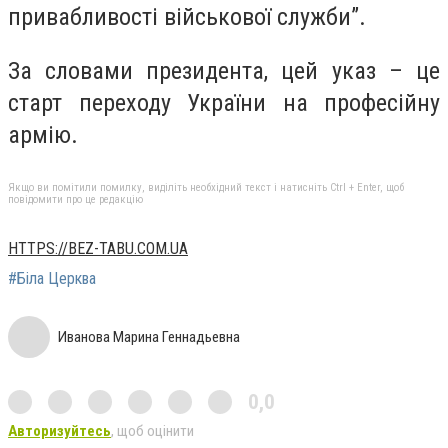
привабливості військової служби”.
За словами президента, цей указ – це
старт переходу України на професійну
армію.
Якщо ви помітили помилку, виділіть необхідний текст і натисніть Ctrl + Enter, щоб
повідомити про це редакцію
HTTPS://BEZ-TABU.COM.UA
#Біла Церква
Иванова Марина Геннадьевна
0,0
Авторизуйтесь
, щоб оцінити