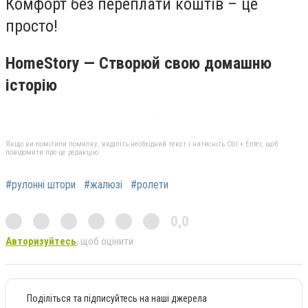
Комфорт без переплати коштів – це
просто!
HomeStory — Створюй свою домашню
історію
Якщо ви помітили помилку, виділіть необхідний текст і натисніть Ctrl + Enter, щоб
повідомити про це редакцію
#рулонні штори
#жалюзі
#ролети
0,0
Авторизуйтесь
, щоб оцінити
Поділіться та підписуйтесь на наші джерела