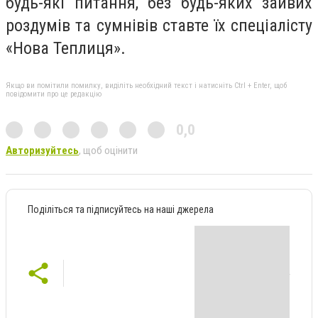
будь-які питання, без будь-яких зайвих
роздумів та сумнівів ставте їх спеціалісту
«Нова Теплиця».
Якщо ви помітили помилку, виділіть необхідний текст і натисніть Ctrl + Enter, щоб
повідомити про це редакцію
0,0
Авторизуйтесь
, щоб оцінити
Поділіться та підписуйтесь на наші джерела