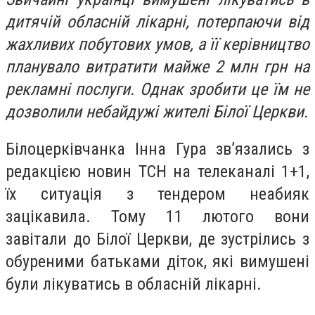
дитячій обласній лікарні, потерпаючи від
жахливих побутових умов, а її керівництво
планувало витратити майже 2 млн грн на
рекламні послуги. Однак зробити це їм не
дозволили небайдужі жителі Білої Церкви.
Білоцерківчанка Інна Гура зв’язались з
редакцією новин ТСН на телеканалі 1+1,
їх ситуація з тендером неабияк
зацікавила. Тому 11 лютого вони
завітали до Білої Церкви, де зустрілись з
обуреними батьками діток, які вимушені
були лікуватись в обласній лікарні.