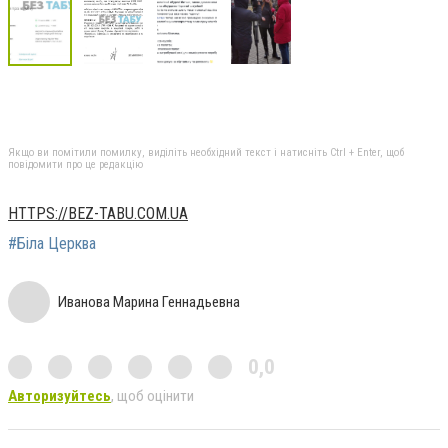
Якщо ви помітили помилку, виділіть необхідний текст і натисніть Ctrl + Enter, щоб
повідомити про це редакцію
HTTPS://BEZ-TABU.COM.UA
#Біла Церква
Иванова Марина Геннадьевна
0,0
Авторизуйтесь
, щоб оцінити