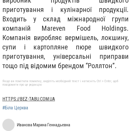
виробник продуктів швидкого
приготування і кулінарної продукції.
Входить у склад міжнародної групи
компаній Mareven Food Holdings.
Компанія виробляє вермішель, локшину,
супи і картопляне пюре швидкого
приготування, універсальні приправи
тощо під відомим брендом “Роллтон”.
Якщо ви помітили помилку, виділіть необхідний текст і натисніть Ctrl + Enter, щоб
повідомити про це редакцію
HTTPS://BEZ-TABU.COM.UA
#Біла Церква
Иванова Марина Геннадьевна