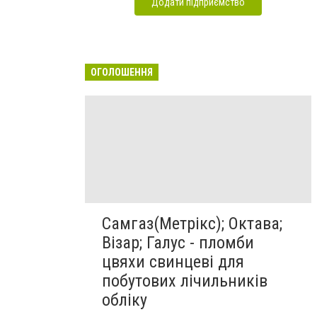
Додати підприємство
ОГОЛОШЕННЯ
Самгаз(Метрікс); Октава;
Візар; Галус - пломби
цвяхи свинцеві для
побутових лічильників
обліку