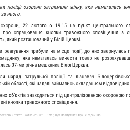
ики поліції охорони затримали жінку, яка намагалась ви
за нього.
 охорони, 22 лютого о 19:15 на пункт центрального с
я про спрацювання кнопки тривожного сповіщення з о
», який розташований у Білій Церкві.
и реагування прибули на місце події, до них звернулась 
омадянку, яка намагалась винести товар не розрахувавш
ась 37-ми річна мешканка Білої Церкви.
ли наряд патрульної поліції та дізнавач Білоцерківськ
вській області, які надалі займались складанням відповідних 
них об’єктів знаходяться під централізованою охороною по
лені кнопки тривожного сповіщення.
бхідний текст і натисніть Ctrl + Enter, щоб повідомити про це редакцію