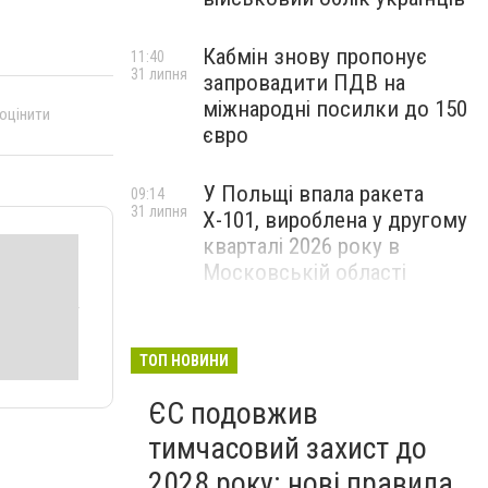
Кабмін знову пропонує
11:40
31 липня
запровадити ПДВ на
міжнародні посилки до 150
 оцінити
євро
У Польщі впала ракета
09:14
31 липня
Х-101, вироблена у другому
кварталі 2026 року в
Московській області
ТОП НОВИНИ
ЄС подовжив
тимчасовий захист до
2028 року: нові правила,