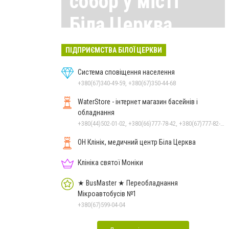
собор у місті
Біла Церква
Всі матеріали тут
ПІДПРИЄМСТВА БІЛОЇ ЦЕРКВИ
Система сповіщення населення
+380(67)340-49-59, +380(67)350-44-68
WaterStore - інтернет магазин басейнів і
обладнання
+380(44)502-01-02, +380(66)777-78-42, +380(67)777-82-19, +380(67)890-80-80, +380(73)890-80-80, +380(44)502-01-03
ОН Клінік, медичний центр Біла Церква
Клініка святої Моніки
★ BusMaster ★ Переобладнання
Мікроавтобусів №1
+380(67)599-04-04