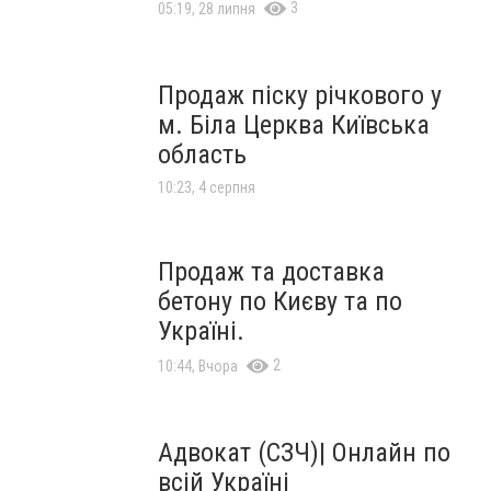
3
05:19, 28 липня
Продаж піску річкового у
м. Біла Церква Київська
область
10:23, 4 серпня
Продаж та доставка
бетону по Києву та по
Україні.
2
10:44, Вчора
Адвокат (СЗЧ)| Онлайн по
всій Україні