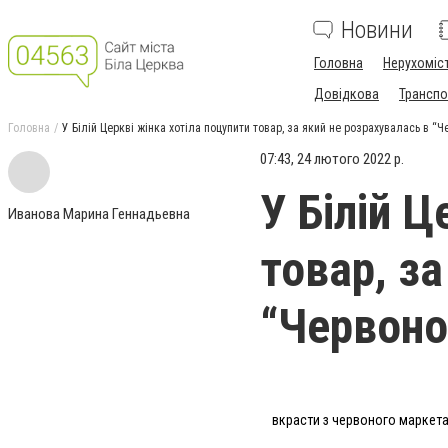
Новини
Головна
Нерухоміс
Довідкова
Транспо
Головна
У Білій Церкві жінка хотіла поцупити товар, за який не розрахувалась в “
07:43, 24 лютого 2022 р.
У Білій Ц
Иванова Марина Геннадьевна
товар, за
“Червоно
вкрасти з червоного маркета,