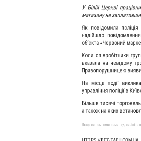
У Білій Церкві працівн
магазину не заплативши 
Як повідомила поліція
надійшло повідомленн
об’єкта «Червоний маркет
Коли співробітники груп
вказала на невідому гр
Правопорушницею виявил
На місце події виклика
управління поліції в Киї
Більше тисячі торговель
а також на яких встанов
Якщо ви помітили помилку, виділіть нео
HTTPS://BEZ-TABU.COM.UA