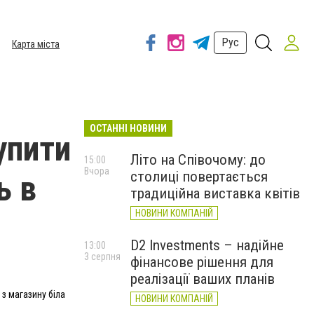
Рус
Карта міста
ОСТАННІ НОВИНИ
упити
Літо на Співочому: до
15:00
Вчора
столиці повертається
ь в
традиційна виставка квітів
НОВИНИ КОМПАНІЙ
D2 Investments – надійне
13:00
3 серпня
фінансове рішення для
реалізації ваших планів
з магазину біла
НОВИНИ КОМПАНІЙ