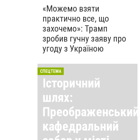
«Можемо взяти
практично все, що
захочемо»: Трамп
зробив гучну заяву про
угоду з Україною
СПЕЦТЕМА
Історичний
шлях:
Преображенський
кафедральний