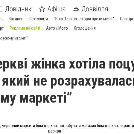
Довідник
Афіша
Дозвілля
ть
Вакансії
Фотозвіти
"Біла Церква: історія проти міфів"
Погода
рт
Реклама на сайті
Авто / Мото
Оголошення
Червоному маркеті”
еркві жінка хотіла поц
 який не розрахувалас
му маркеті”
 червоний маркети біла церква, пограбувати магазин біла церква, вкрасти 
церква