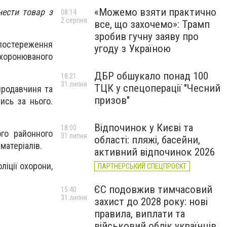
«Можемо взяти практично
нести товар з
08:14
2 серпня
все, що захочемо»: Трамп
зробив гучну заяву про
постереження
угоду з Україною
хоронюваного
ДБР обшукало понад 100
18:21
31 липня
ТЦК у спецоперації "Чесний
продавчиня та
призов"
ись за нього.
Відпочинок у Києві та
18:00
ого районного
31 липня
області: пляжі, басейни,
матеріалів.
активний відпочинок 2026
ліції охорони,
ПАРТНЕРСЬКИЙ СПЕЦПРОЄКТ
ЄС подовжив тимчасовий
15:40
31 липня
захист до 2028 року: нові
правила, виплати та
військовий облік українців