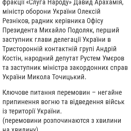
фракції «Слуга Народу» Давид Арахамія,
міністр оборони України Олексій
Резніков, радник керівника Офісу
Президента Михайло Подоляк, перший
заступник глави делегації України в
Тристоронній контактній групі Андрій
Костін, народний депутат Рустем Умєров
та заступник міністра закордонних справ
України Микола Точицький.
Ключове питання перемовин – негайне
припинення вогню та відведення військ
із території України.
(перемовини розпочинаются з хвилини
на хвилину)