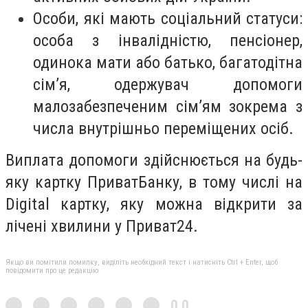
Особи, які мають соціальний статуси:
особа з інвалідністю, пенсіонер,
одинока мати або батько, багатодітна
сім’я, одержувач допомоги
малозабезпеченим сім’ям зокрема з
числа внутрішньо переміщених осіб.
Виплата допомоги здійснюється на будь-
яку картку ПриватБанку, в тому числі на
Digital картку, яку можна відкрити за
лічені хвилини у Приват24.
Якщо ви помітили помилку, виділіть необхідний текст і натисніть Ctrl + Enter, щоб
повідомити про це редакцію
0,0