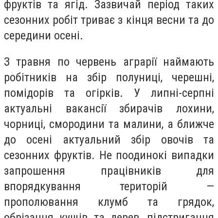
фруктів та ягід. Зазвичай період таких
сезонних робіт триває з кінця весни та до
середини осені.
З травня по червень аграрії наймають
робітників на збір полуниці, черешні,
помідорів та огірків. У липні-серпні
актуальні вакансії збирачів лохини,
чорниці, смородини та малини, а ближче
до осені актуальний збір овочів та
сезонних фруктів. Не поодинокі випадки
запрошення працівників для
впорядкування територій
—
прополювання клумб та грядок,
обрізання кущів та дерев, підстригання