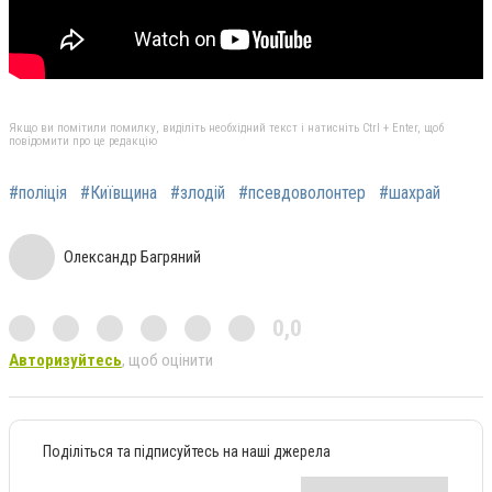
Якщо ви помітили помилку, виділіть необхідний текст і натисніть Ctrl + Enter, щоб
повідомити про це редакцію
#поліція
#Київщина
#злодій
#псевдоволонтер
#шахрай
Олександр Багряний
0,0
Авторизуйтесь
, щоб оцінити
Поділіться та підписуйтесь на наші джерела