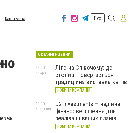
Рус
Карта міста
ОСТАННІ НОВИНИ
ено
Літо на Співочому: до
15:00
Вчора
столиці повертається
и
традиційна виставка квітів
НОВИНИ КОМПАНІЙ
D2 Investments – надійне
13:00
3 серпня
фінансове рішення для
реалізації ваших планів
 мережі
НОВИНИ КОМПАНІЙ