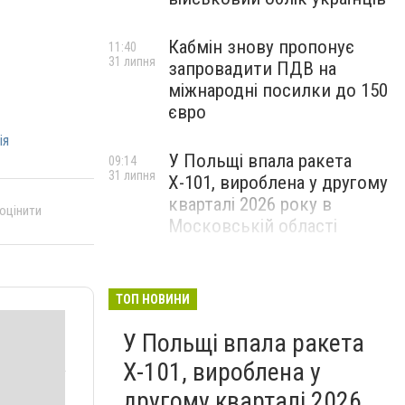
Кабмін знову пропонує
11:40
31 липня
запровадити ПДВ на
міжнародні посилки до 150
євро
ія
У Польщі впала ракета
09:14
31 липня
Х-101, вироблена у другому
кварталі 2026 року в
 оцінити
Московській області
ТОП НОВИНИ
У Польщі впала ракета
Х-101, вироблена у
другому кварталі 2026