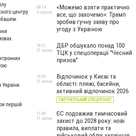
ілу
«Можемо взяти практично
08:14
сного центру
2 серпня
все, що захочемо»: Трамп
абашем.
зробив гучну заяву про
угоду з Україною
ння
мовах
ДБР обшукало понад 100
18:21
31 липня
ТЦК у спецоперації "Чесний
ектронних
призов"
гою
Відпочинок у Києві та
18:00
31 липня
області: пляжі, басейни,
 України
активний відпочинок 2026
ПАРТНЕРСЬКИЙ СПЕЦПРОЄКТ
ри першій
ЄС подовжив тимчасовий
15:40
31 липня
захист до 2028 року: нові
правила, виплати та
військовий облік українців