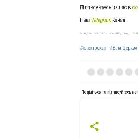
Підписуйтесь на нас в
со
Наш
Telegram
канал.
Якщо ви помітили помилку, виділіть нео
#електрокар
#Біла Церква
Поділіться та підписуйтесь на