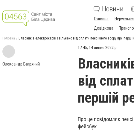
Новини
Головна
Нерухоміс
Довідкова
Транспо
Головна
Власників електрокарів звільнено від сплати пенсійного збору при першій
17:45, 14 липня 2022 р.
Власникі
Олександр Багряний
від сплат
першій ре
Про це повідомляє пенсі
фейсбук.