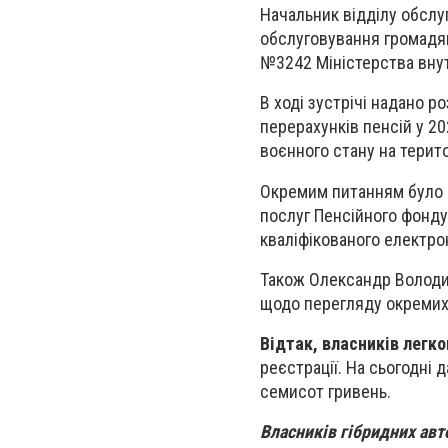
Начальник відділу обслу
обслуговування громадян
№3242 Міністерства внут
В ході зустрічі надано 
перерахунків пенсій у 2
воєнного стану на терито
Окремим питанням було 
послуг Пенсійного фонду
кваліфікованого електрон
Також Олександр Володим
щодо перегляду окремих 
Відтак, власників легко
реєстрації. На сьогодні
семисот
гривень.
Власників гібридних авт