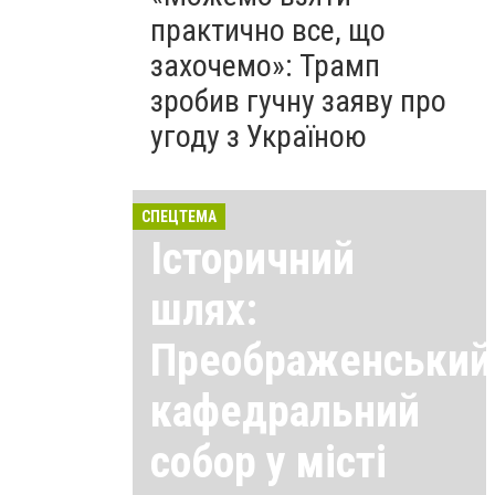
практично все, що
захочемо»: Трамп
зробив гучну заяву про
угоду з Україною
СПЕЦТЕМА
Історичний
шлях:
Преображенський
кафедральний
собор у місті