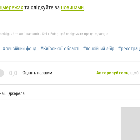
цмережах
та слідкуйте за
новинами
.
бхідний текст і натисніть Ctrl + Enter, щоб повідомити про це редакцію
#пенсійний фонд
#Київської області
#пенсійний збір
#реєстрац
0,0
Оцініть першим
Авторизуйтесь
, щоб
 наші джерела