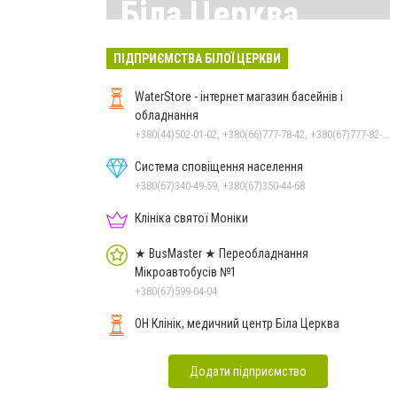
Біла Церква
Всі матеріали тут
ПІДПРИЄМСТВА БІЛОЇ ЦЕРКВИ
WaterStore - інтернет магазин басейнів і
обладнання
+380(44)502-01-02, +380(66)777-78-42, +380(67)777-82-19, +380(67)890-80-80, +380(73)890-80-80, +380(44)502-01-03
Система сповіщення населення
+380(67)340-49-59, +380(67)350-44-68
Клініка святої Моніки
★ BusMaster ★ Переобладнання
Мікроавтобусів №1
+380(67)599-04-04
ОН Клінік, медичний центр Біла Церква
Додати підприємство