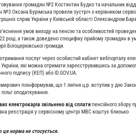
говування громадян №2 Костянтин Будко та начальник відд
 №3 Оксана Бурімська провели зустріч з керівником серві
рішніх справ України у Київській області Олександром Бар
роз’яснення умов виходу на пенсію та особливостей проведе
022 році, а також доведено специфіку
прийому
громадян в у
рії Білоцерківської громади.
отримання послуг через особистий кабінет вебпорталу ел
 України, які можна отримати зареєструвавшись за допомо
ного підпису (КЕП) або ID.GOV.UA.
ирович поінформував, що 1 липня ц.р. вступив у дію Закон
пільг оподаткування.
вих електрокарів звільнено від сплати
пенсійного збору п
 дана реєстрація у сервісному центрі МВС коштує близько
о ця норма не стосується.