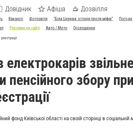
Довідник
Афіша
Дозвілля
ть
Вакансії
Фотозвіти
"Біла Церква: історія проти міфів"
Погода
рт
Реклама на сайті
Авто / Мото
Оголошення
 реєстрації
в електрокарів звільн
и пенсійного збору пр
єстрації
йний фонд Київської області на
своїй сторінці в соціальній