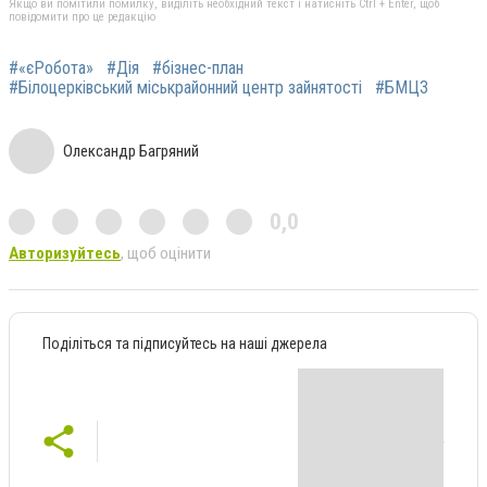
Якщо ви помітили помилку, виділіть необхідний текст і натисніть Ctrl + Enter, щоб
повідомити про це редакцію
#«єРобота»
#Дія
#бізнес-план
#Білоцерківський міськрайонний центр зайнятості
#БМЦЗ
Олександр Багряний
0,0
Авторизуйтесь
, щоб оцінити
Поділіться та підписуйтесь на наші джерела