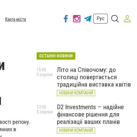
Рус
Карта міста
ОСТАННІ НОВИНИ
и
Літо на Співочому: до
15:00
5 серпня
столиці повертається
традиційна виставка квітів
НОВИНИ КОМПАНІЙ
и
D2 Investments – надійне
13:00
3 серпня
фінансове рішення для
реалізації ваших планів
ості регіону.
инних в
НОВИНИ КОМПАНІЙ
у