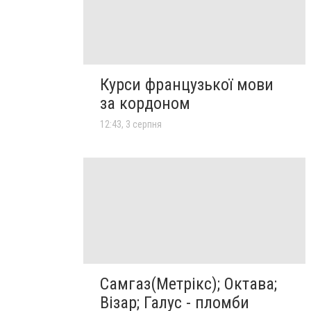
Курси французької мови
за кордоном
12:43, 3 серпня
Самгаз(Метрікс); Октава;
Візар; Галус - пломби