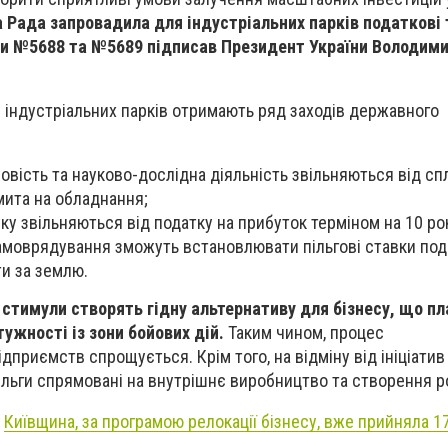
 Рада запровадила для індустріальних парків податкові 
они №5688 та №5689 підписав Президент України Володим
и індустріальних парків отримають ряд заходів державного
вість та науково-дослідна діяльність звільняються від сп
мита на обладнання;
ку звільняються від податку на прибуток терміном на 10 рок
амоврядування зможуть встановлювати пільгові ставки под
ти за землю.
 стимули створять гідну альтернативу для бізнесу, що п
ужності із зони бойових дій.
Таким чином, процес
приємств спрощується. Крім того, на відміну від ініціатив
пільги спрямовані на внутрішнє виробництво та створення р
-
Київщина, за програмою
релокації
бізнесу,
вже прийняла 1