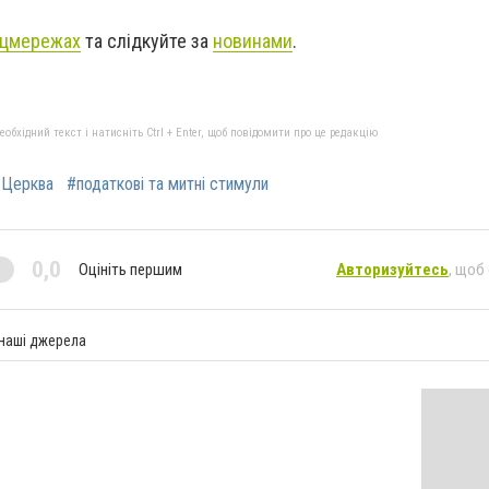
цмережах
та слідкуйте за
новинами
.
бхідний текст і натисніть Ctrl + Enter, щоб повідомити про це редакцію
 Церква
#податкові та митні стимули
0,0
Оцініть першим
Авторизуйтесь
, щоб
 наші джерела