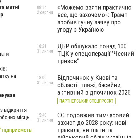
та митні
«Можемо взяти практично
08:14
2 серпня
ир
все, що захочемо»: Трамп
зробив гучну заяву про
угоду з Україною
ДБР обшукало понад 100
18:21
31 липня
ТЦК у спецоперації "Чесний
лати
призов"
ів;
атку на
Відпочинок у Києві та
18:00
31 липня
області: пляжі, басейни,
активний відпочинок 2026
ланував
ПАРТНЕРСЬКИЙ СПЕЦПРОЄКТ
 з відкриття
ЄС подовжив тимчасовий
15:40
обочих місць.
31 липня
захист до 2028 року: нові
правила, виплати та
7 підприємств
військовий облік українців