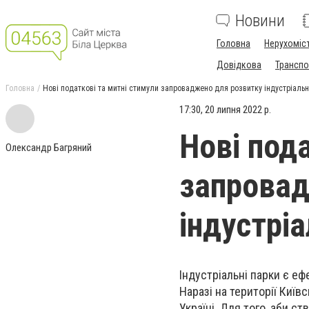
Новини
Головна
Нерухоміс
Довідкова
Транспо
Головна
Нові податкові та митні стимули запроваджено для розвитку індустріальн
17:30, 20 липня 2022 р.
Нові под
Олександр Багряний
запровад
індустрі
Індустріальні парки є е
Наразі на території Київ
Україні. Для того, аби с