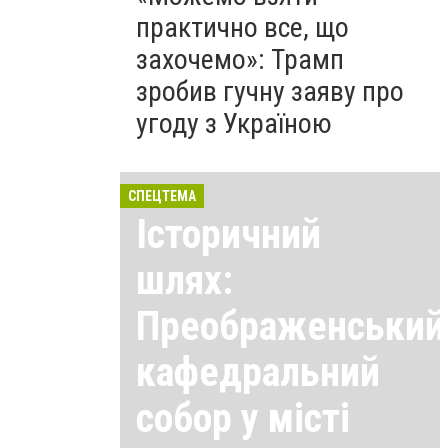
практично все, що
захочемо»: Трамп
зробив гучну заяву про
угоду з Україною
СПЕЦТЕМА
Історичний
шлях:
Преображенський
кафедральний
собор у місті