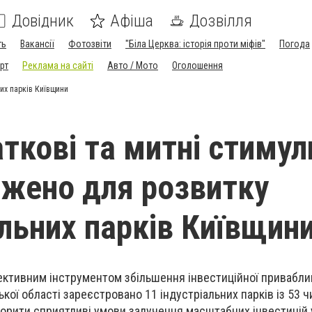
Довідник
Афіша
Дозвілля
ть
Вакансії
Фотозвіти
"Біла Церква: історія проти міфів"
Погода
рт
Реклама на сайті
Авто / Мото
Оголошення
их парків Київщини
аткові та митні стимул
жено для розвитку
альних парків Київщин
фективним інструментом збільшення інвестиційної приваблив
ської області зареєстровано 11 індустріальних парків із 53 ч
творити сприятливі умови залучення масштабних інвестицій 