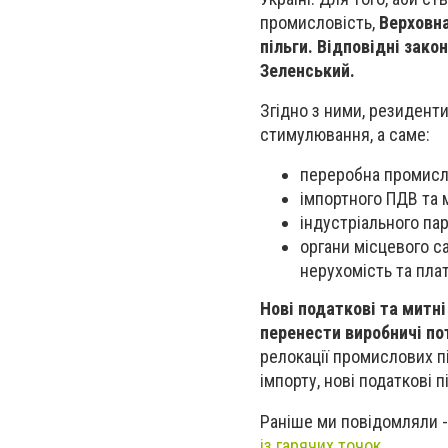
промисловість,
Верховна
пільги. Відповідні зак
Зеленський.
Згідно з ними, резидент
стимулювання, а саме:
переробна промисло
імпортного ПДВ та 
індустріального пар
органи місцевого с
нерухомість та пла
Нові податкові та митні
перенести виробничі пот
релокації
промислових під
імпорту, нові податкові 
Раніше ми повідомляли 
із гарячих точок.