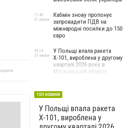
Кабмін знову пропонує
11:40
31 липня
запровадити ПДВ на
міжнародні посилки до 150
євро
У Польщі впала ракета
09:14
31 липня
Х-101, вироблена у другому
кварталі 2026 року в
 оцінити
Московській області
ТОП НОВИНИ
У Польщі впала ракета
Х-101, вироблена у
другому кварталі 2026