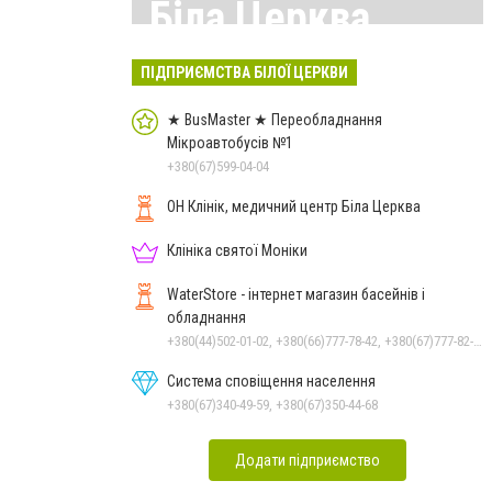
Біла Церква
Всі матеріали тут
ПІДПРИЄМСТВА БІЛОЇ ЦЕРКВИ
★ BusMaster ★ Переобладнання
Мікроавтобусів №1
+380(67)599-04-04
ОН Клінік, медичний центр Біла Церква
Клініка святої Моніки
WaterStore - інтернет магазин басейнів і
обладнання
+380(44)502-01-02, +380(66)777-78-42, +380(67)777-82-19, +380(67)890-80-80, +380(73)890-80-80, +380(44)502-01-03
Система сповіщення населення
+380(67)340-49-59, +380(67)350-44-68
Додати підприємство