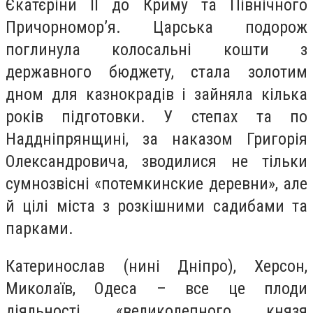
Єкатєріни ІІ до Криму та Північного
Причорномор’я. Царська подорож
поглинула колосальні кошти з
державного бюджету, стала золотим
дном для казнокрадів і зайняла кілька
років підготовки. У степах та по
Наддніпрянщині, за наказом Григорія
Олександровича, зводилися не тільки
сумнозвісні «
потемкинские деревни»,
але
й цілі міста з розкішними садибами та
парками.
Катеринослав (нині Дніпро), Херсон,
Миколаїв, Одеса – все це плоди
діяльності «великолепного князя