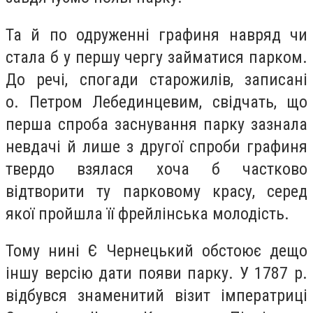
Та й по одруженні графиня навряд чи
стала б у першу чергу займатися парком.
До речі, спогади старожилів, записані
о. Петром Лебединцевим, свідчать, що
перша спроба заснування парку зазнала
невдачі й лише з другої спроби графиня
твердо взялася хоча б частково
відтворити ту парковому красу, серед
якої пройшла її фрейлінська молодість.
Тому нині Є Чернецький обстоює дещо
іншу версію дати появи парку. У 1787 р.
відбувся знаменитий візит імператриці