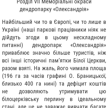
Розділ
V
ІІ Меморіальні окраси
дендропарку «Олександрія»
Найбільший чи то в Європі, чи то лише в
Україні (наші паркові працівники ніяк не
дійдуть згоди в цьому нескладному
питанні) дендропарк «Олександрія»
приваблює значно більше туристів, ніж
всі інші історичні пам’ятки Білої Церкви,
разом взяті. На жаль, його чимала площа
(196 га за часів графині О. Браницької,
близько 400 га нині) та дефіцит коштів
не дозволяють утримувати цю
білоцерківську перлину в ідеальному
стані, але це не заважає вивчати багате