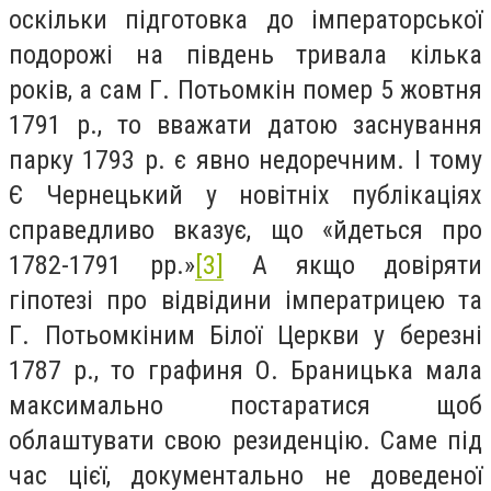
оскільки підготовка до імператорської
подорожі на південь тривала кілька
років, а сам Г. Потьомкін помер 5 жовтня
1791 р., то вважати датою заснування
парку 1793 р. є явно недоречним. І тому
Є Чернецький у новітніх публікаціях
справедливо вказує, що «йдеться про
1782-1791 рр.»
[3]
А якщо довіряти
гіпотезі про відвідини імператрицею та
Г. Потьомкіним Білої Церкви у березні
1787 р., то графиня О. Браницька мала
максимально постаратися щоб
облаштувати свою резиденцію. Саме під
час цієї, документально не доведеної