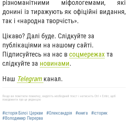
різноманітними міфологемами, які
донині із тиражують як офіційні видання,
так і «народна творчість».
Цікаво? Далі буде. Слідкуйте за
публікаціями на нашому сайті.
Підписуйтесь на нас в
соцмережах
та
слідкуйте за
новинами
.
Наш
Telegram
канал.
Якщо ви помітили помилку, виділіть необхідний текст і натисніть Ctrl + Enter, щоб
повідомити про це редакцію
#історія Білої Церкви
#Олександрія
#книга
#історик
#Володимир Перерва