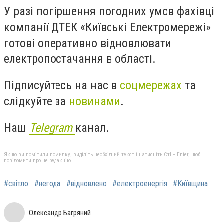
У разі погіршення погодних умов фахівці
компанії ДТЕК «Київські Електромережі»
готові оперативно відновлювати
електропостачання в області.
Підписуйтесь на нас в
соцмережах
та
слідкуйте за
новинами
.
Наш
Telegram
канал.
Якщо ви помітили помилку, виділіть необхідний текст і натисніть Ctrl + Enter, щоб
повідомити про це редакцію
#світло
#негода
#відновлено
#електроенергія
#Київщина
Олександр Багряний