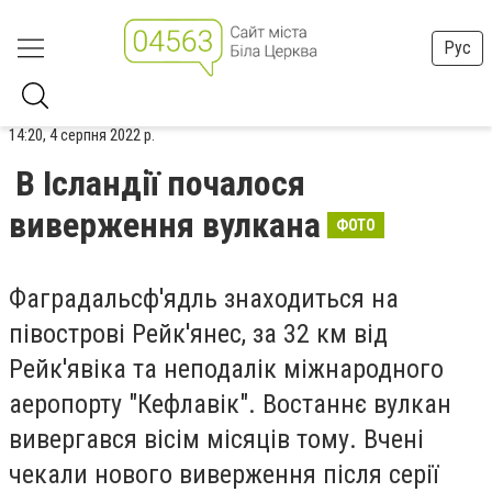
Рус
14:20, 4 серпня 2022 р.
В Ісландії почалося
виверження вулкана
ФОТО
Фаградальсф'ядль
знаходиться на
півострові
Рейк'янес
, за 32 км від
Рейк'явіка та неподалік міжнародного
аеропорту "
Кефлавік
". Востаннє вулкан
вивергався вісім місяців тому. Вчені
чекали нового в
иверження після серії