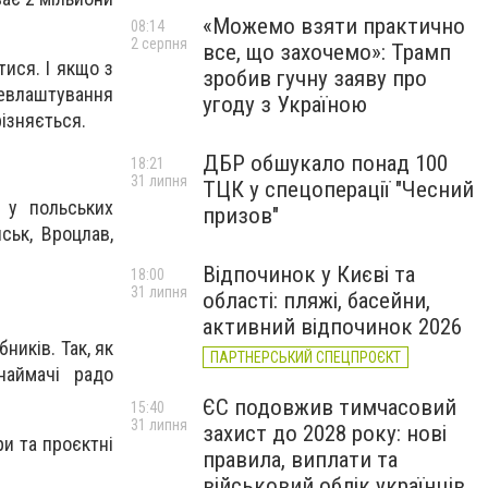
«Можемо взяти практично
08:14
2 серпня
все, що захочемо»: Трамп
ися. І якщо з
зробив гучну заяву про
евлаштування
угоду з Україною
ізняється.
ДБР обшукало понад 100
18:21
31 липня
ТЦК у спецоперації "Чесний
 у польських
призов"
ськ, Вроцлав,
Відпочинок у Києві та
18:00
31 липня
області: пляжі, басейни,
активний відпочинок 2026
ників. Так, як
ПАРТНЕРСЬКИЙ СПЕЦПРОЄКТ
наймачі радо
ЄС подовжив тимчасовий
15:40
31 липня
захист до 2028 року: нові
и та проєктні
правила, виплати та
військовий облік українців