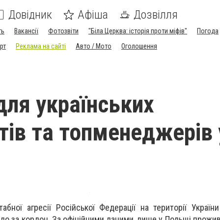
Довідник
Афіша
Дозвілля
ть
Вакансії
Фотозвіти
"Біла Церква: історія проти міфів"
Погода
рт
Реклама на сайті
Авто / Мото
Оголошення
 для українських
стів та топменеджерів 
бної агресії Російської Федерації на території Україн
ало за кордон.
За офіційними даними, лише у Польщі прожив