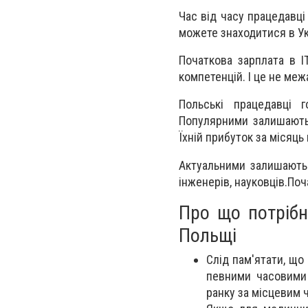
Час від часу працедавці
можете знаходитися в Ук
Початкова зарплата в І
компетенцій. І це не меж
Польські працедавці 
Популярними залишаються 
Їхній прибуток за місяц
Актуальними залишаютьс
інженерів, науковців.По
Про що потрібн
Польщі
Слід пам'ятати, щ
певними часовими 
ранку за місцевим ч