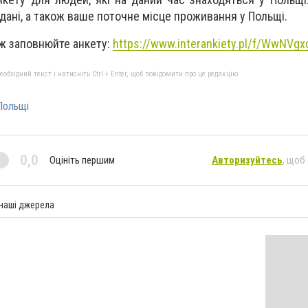
 дані, а також ваше поточне місце проживання у Польщі.
ж заповнюйте анкету:
https://www.interankiety.pl/f/WwNVg
бхідний текст і натисніть Ctrl + Enter, щоб повідомити про це редакцію
Польщі
0,0
Оцініть першим
Авторизуйтесь
, щоб
 наші джерела