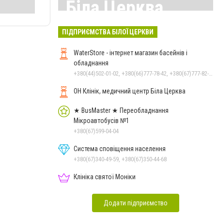
Біла Церква
Всі матеріали тут
ПІДПРИЄМСТВА БІЛОЇ ЦЕРКВИ
WaterStore - інтернет магазин басейнів і
обладнання
+380(44)502-01-02, +380(66)777-78-42, +380(67)777-82-19, +380(67)890-80-80, +380(73)890-80-80, +380(44)502-01-03
ОН Клінік, медичний центр Біла Церква
★ BusMaster ★ Переобладнання
Мікроавтобусів №1
+380(67)599-04-04
Система сповіщення населення
+380(67)340-49-59, +380(67)350-44-68
Клініка святої Моніки
Додати підприємство