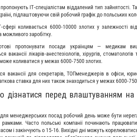
 пропонують ІТ-спеціалістам віддалений тип зайнятості. Т
раїні, підлаштовуючи свій робочий графік до польських кол
Т-сфері коливається 6000-10000 злотих у залежності ві
а можливого заробітку.
готові пропонувати посади українцям
— медикам вищо
вакансії лікарів-анестезіологів, хірургів, стоматологів т
ь може коливатися у межах 6000-7500 злотих.
я вакансії для секретарів, ТОПменеджерів в офіси, юри
чаткова ставка для них також знаходиться у межах 6000-750
о дізнатися перед влаштуванням на 
о для менеджерських посад робочий день може бути нере
рамками. Часто польські компанії починають працювати
асом і закінчують о 15-16. Вихідні дні можуть корелюватис