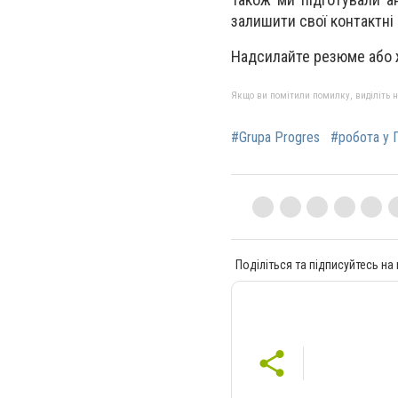
залишити свої контактні
Надсилайте резюме або 
Якщо ви помітили помилку, виділіть нео
#Grupa Progres
#робота у 
Поділіться та підписуйтесь на