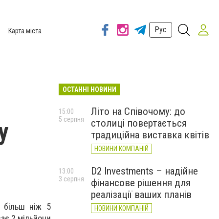
Рус
Карта міста
ОСТАННІ НОВИНИ
Літо на Співочому: до
15:00
5 серпня
столиці повертається
у
традиційна виставка квітів
НОВИНИ КОМПАНІЙ
D2 Investments – надійне
13:00
3 серпня
фінансове рішення для
реалізації ваших планів
и більш ніж 5
НОВИНИ КОМПАНІЙ
ає 2 мільйони