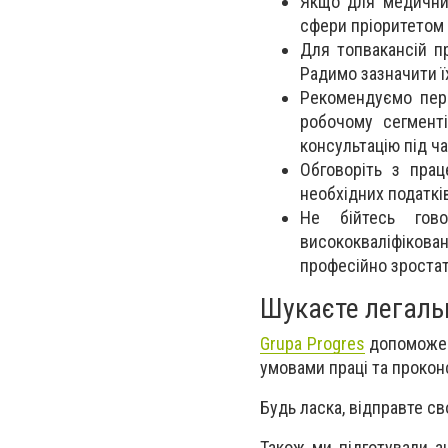
Якщо для медичних
сфери пріоритетом 
Для топвакансій п
Радимо зазначити ї
Рекомендуємо пер
робочому сегменті
консультацію під ч
Обговоріть з прац
необхідних податків
Не бійтесь гово
висококваліфіков
професійно зростат
Шукаєте легаль
Grupa Progres
допоможе 
умовами праці та прокон
Будь ласка, відправте с
Також ми підготували а