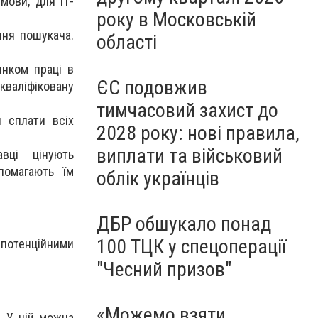
мови, для ІТ-
року в Московській
ння пошукача.
області
нком праці в
ЄС подовжив
кваліфіковану
тимчасовий захист до
я сплати всіх
2028 року: нові правила,
виплати та військовий
вці цінують
помагають їм
облік українців
ДБР обшукало понад
100 ТЦК у спецоперації
 потенційними
"Чесний призов"
«Можемо взяти
. У ній можна