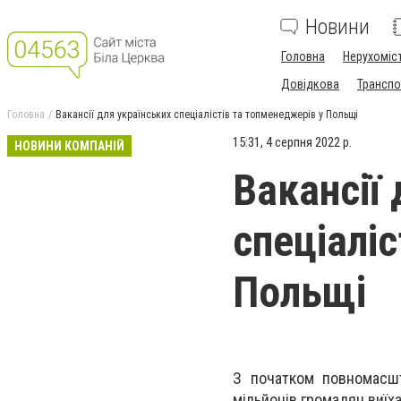
Новини
Головна
Нерухоміс
Довідкова
Транспо
Головна
Вакансії для українських спеціалістів та топменеджерів у Польщі
15:31, 4 серпня 2022 р.
НОВИНИ КОМПАНІЙ
Вакансії
спеціалі
Польщі
З початком повномасшта
мільйонів громадян виїх