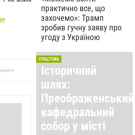
практично все, що
захочемо»: Трамп
xgw
зробив гучну заяву про
угоду з Україною
СПЕЦТЕМА
Історичний
 оцінити
шлях:
Преображенський
кафедральний
собор у місті