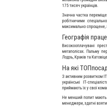
175 тисяч українців.
Значна частка переміще
робітничими спеціальн
максимально спрощене, 
Географія праце
Високооплачувані прес
мегаполісах. Пальму пе
Лодзь, Краків та Катовіце
На які ТОПпосад
З активним розвитком ІТ-
українські ІТ-спеціал
приймають їх у свої кома
Не менший попит мають г
менеджери, здатні взяти