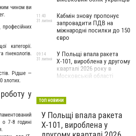
аким чином ви
ег.
Кабмін знову пропонує
11:40
31 липня
запровадити ПДВ на
д професійних
міжнародні посилки до 150
євро
ї категорії.
а гінекологів.
У Польщі впала ракета
09:14
31 липня
Х-101, вироблена у другому
кварталі 2026 року в
стів. Рідше —
Московській області
0 злотих.
роботу у
ТОП НОВИНИ
У Польщі впала ракета
гламентований
 о 7-8 годині
Х-101, вироблена у
я.
другому кварталі 2026