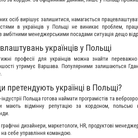
них осіб вирішує залишитися, намагається працевлаштуват
остями в українців у Польщі не виникає проблем, прац
з амбітними менеджерськими посадами ситуація дещо відр
влаштувань українців у Польщі
тижні професії для українців можна знайти переважно
ршості утримує Варшава. Популярними залишаються Гдан
.
и претендують українці в Польщі?
індустрії Польща готова наймати програмістів та веброзроб
істи мають відмінну репутацію за кордоном, польські 
нди.
рафічні дизайнери, маркетологи, HR, продуктові менеджер
 на себе управління командою.