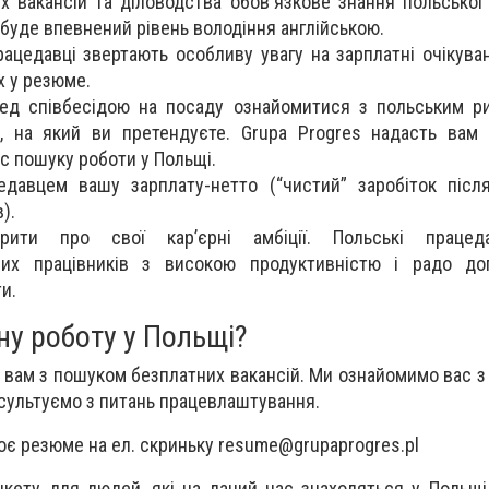
 вакансій та діловодства обов'язкове знання польської 
буде впевнений рівень володіння англійською.
рацедавці звертають особливу увагу на зарплатні очікува
х у резюме.
ед співбесідою на посаду ознайомитися з польським ри
, на який ви претендуєте. Grupa Progres надасть вам 
ас пошуку роботи у Польщі.
едавцем вашу зарплату-нетто (“чистий” заробіток післ
).
рити про свої кар’єрні амбіції. Польські працеда
аних працівників з високою продуктивністю і радо до
и.
ну роботу у Польщі?
вам з пошуком безплатних вакансій. Ми ознайомимо вас з
сультуємо з питань працевлаштування.
воє резюме на ел. скриньку
resume@grupaprogres.pl
нкету для людей, які на даний час знаходяться у Польщі