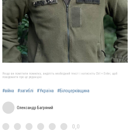
Якщо ви помітили помилку, виділіть необхідний текст і натисніть Ctrl + Enter, щоб
повідомити про це редакцію
#війна
#загиблі
#Україна
#Білоцерківщина
Олександр Багряний
0,0