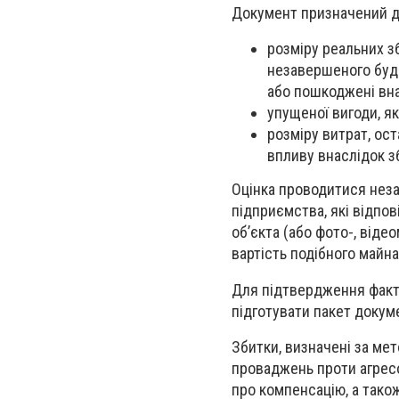
Документ призначений дл
розміру
реальних з
незавершеного буді
або пошкоджені вна
упущеної вигоди, я
розміру витрат, ос
впливу внаслідок зб
Оцінка проводитися
неза
підприємства, які відпо
об’єкта (або фото-, віде
вартість подібного майна
Для підтвердження факту
підготувати пакет докуме
Збитки, визначені за ме
проваджень проти агресо
про компенсацію, а тако