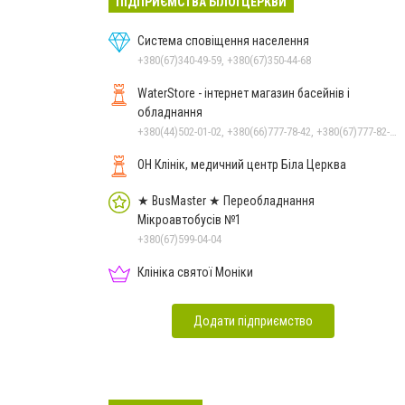
ПІДПРИЄМСТВА БІЛОЇ ЦЕРКВИ
Система сповіщення населення
+380(67)340-49-59, +380(67)350-44-68
WaterStore - інтернет магазин басейнів і
обладнання
+380(44)502-01-02, +380(66)777-78-42, +380(67)777-82-19, +380(67)890-80-80, +380(73)890-80-80, +380(44)502-01-03
ОН Клінік, медичний центр Біла Церква
★ BusMaster ★ Переобладнання
Мікроавтобусів №1
+380(67)599-04-04
Клініка святої Моніки
Додати підприємство