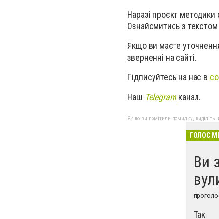
Наразі
проєкт
методики с
Ознайомитись з тексто
Якщо ви маєте уточнення
зверненні на сайті.
Підписуйтесь на нас в
со
Наш
Telegram
канал.
Якщо ви помітили помилку, виділіть нео
ГОЛОС М
Ви 
вул
проголос
Так