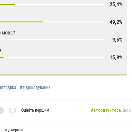
25,4%
49,2%
 мова?
9,5%
е
15,9%
етодика
#відшкодування
0,0
Оцініть першим
Авторизуйтесь
, щоб
 наші джерела