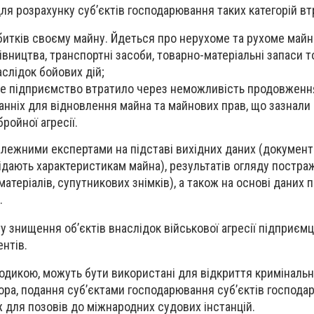
я розрахунку суб’єктів господарювання таких категорій вт
битків
своєму майну
. Йдеться про нерухоме та рухоме майно
вництва, транспортні засоби, товарно-матеріальні запаси т
слідок бойових дій;
ке підприємство втратило через неможливість продовження
танніх для відновлення майна та майнових прав, що зазнали
ройної агресії.
лежними експертами на підставі вихідних даних (документ
відають характеристикам майна), результатів огляду постра
оматеріалів, супутникових знімків), а також на основі даних 
.
 знищення об’єктів внаслідок військової агресії підприєм
нтів.
тодикою, можуть бути використані для відкриття криміналь
ра, подання суб’єктами господарювання суб’єктів господа
ж для позовів до міжнародних судових інстанцій.