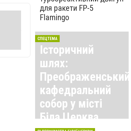
для ракети FP-5
Flamingo
СПЕЦТЕМА
Історичний
шлях:
Преображенський
кафедральний
собор у місті
Біла Церква
Всі матеріали тут