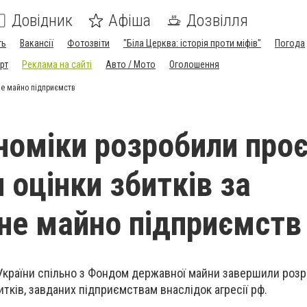
Довідник
Афіша
Дозвілля
ть
Вакансії
Фотозвіти
"Біла Церква: історія проти міфів"
Погода
рт
Реклама на сайті
Авто / Мото
Оголошення
не майно підприємств
номіки розробили проє
 оцінки збитків за
не майно підприємств
України спільно з Фондом державної майни завершили роз
тків, завданих підприємствам внаслідок агресії
рф
.