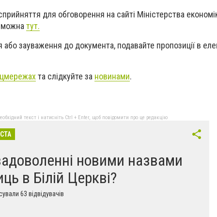
прийняття для обговорення на сайті Міністерства економік
м можна
тут
.
 або зауваження до документа, подавайте пропозиції в ел
цмережах
та слідкуйте за
новинами
.
бхідний текст і натисніть Ctrl + Enter, щоб повідомити про це редакцію
ІСТА
задоволенні новими назвами
иць в Білій Церкві?
ували 63 відвідувачів