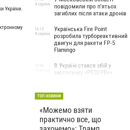
4 серпня
повідомили про п’ятьох
и України.
загиблих після атаки дронів
ектронному
Українська Fire Point
16:13
4 серпня
розробила турбореактивний
двигун для ракети FP-5
Flamingo
В Україні стався збій у
12:46
4 серпня
застосунку «РЕЗЕРВ+»
ТОП НОВИНИ
«Можемо взяти
практично все, що
захочемо»: Трамп