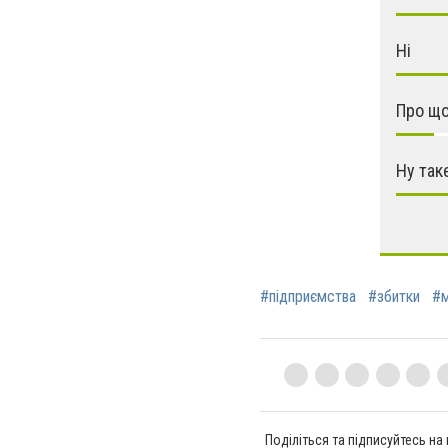
Ні
Про що
Ну так
#підприємства
#збитки
#м
Поділіться та підписуйтесь на