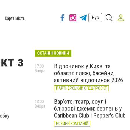
Рус
Карта міста
ОСТАННІ НОВИНИ
кт з
Відпочинок у Києві та
17:00
Вчора
області: пляжі, басейни,
активний відпочинок 2026
ПАРТНЕРСЬКИЙ СПЕЦПРОЄКТ
Вар’єте, театр, соул і
13:00
Вчора
блюзові джеми: серпень у
Caribbean Club і Pepper's Club
робку
НОВИНИ КОМПАНІЙ