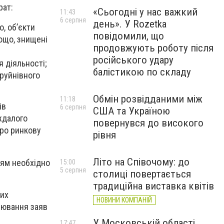
рат:
«Сьогодні у нас важкий
11:43
6 серпня
день». У Rozetka
, об’єкти
повідомили, що
ощо, знищені
продовжують роботу після
російського удару
 діяльності;
балістикою по складу
 руйнівного
Обмін розвідданими між
11:18
ів
6 серпня
США та Україною
ждалого
повернувся до високого
про ринкову
рівня
Літо на Співочому: до
цям необхідно
15:00
5 серпня
столиці повертається
традиційна виставка квітів
них
НОВИНИ КОМПАНІЙ
рювання заяв
У Московській області
17:47