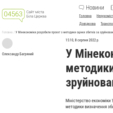
Новини
Головна
Нерухоміс
Довідкова
Транспо
Головна
У Мінекономіки розробили проєкт з методики оцінки збитків за зруйнова
15:10, 8 серпня 2022 р.
У Мінеко
Олександр Багряний
методики
зруйнова
Міністерство економіки 
методики визначення зби